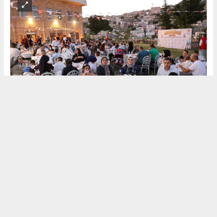
(HABER) HALİL
YORĞUN
(KIR'ATIM
GAZETESİ)
MUHABİR