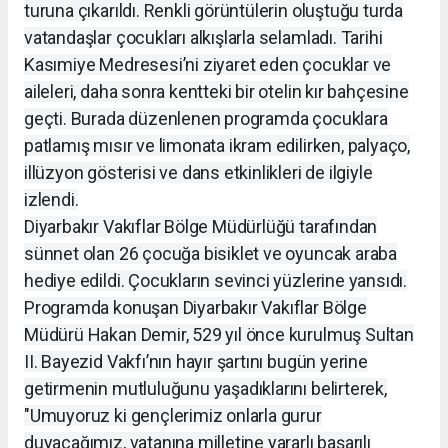
turuna çıkarıldı. Renkli görüntülerin oluştuğu turda
vatandaşlar çocukları alkışlarla selamladı. Tarihi
Kasımiye Medresesi’ni ziyaret eden çocuklar ve
aileleri, daha sonra kentteki bir otelin kır bahçesine
geçti. Burada düzenlenen programda çocuklara
patlamış mısır ve limonata ikram edilirken, palyaço,
illüzyon gösterisi ve dans etkinlikleri de ilgiyle
izlendi.
Diyarbakır Vakıflar Bölge Müdürlüğü tarafından
sünnet olan 26 çocuğa bisiklet ve oyuncak araba
hediye edildi. Çocukların sevinci yüzlerine yansıdı.
Programda konuşan Diyarbakır Vakıflar Bölge
Müdürü Hakan Demir, 529 yıl önce kurulmuş Sultan
II. Bayezid Vakfı’nın hayır şartını bugün yerine
getirmenin mutluluğunu yaşadıklarını belirterek,
"Umuyoruz ki gençlerimiz onlarla gurur
duyacağımız, vatanına milletine yararlı başarılı