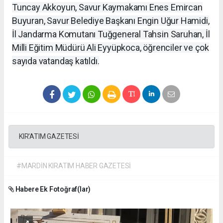
Tuncay Akkoyun, Savur Kaymakamı Enes Emircan
Buyuran, Savur Belediye Başkanı Engin Uğur Hamidi,
İl Jandarma Komutanı Tuğgeneral Tahsin Saruhan, İl
Milli Eğitim Müdürü Ali Eyyüpkoca, öğrenciler ve çok
sayıda vatandaş katıldı.
KIR'ATIM GAZETESİ
#MARDİN KIRATIM HABER GAZETESİ
Habere Ek Fotoğraf(lar)