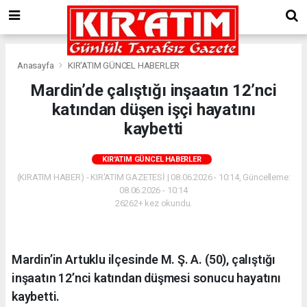
Anasayfa
KIR'ATIM GÜNCEL HABERLER
Mardin’de çalıştığı inşaatın 12’nci
katından düşen işçi hayatını
kaybetti
KIR'ATIM GÜNCEL HABERLER
(KIRATIM HABER) - KIR'ATIM GAZETESİ | 08.06.2026 - 10:14, Güncelleme:
08.06.2026 - 10:14
26262+ kez okundu.
Mardin’in Artuklu ilçesinde M. Ş. A. (50), çalıştığı
inşaatın 12’nci katından düşmesi sonucu hayatını
kaybetti.