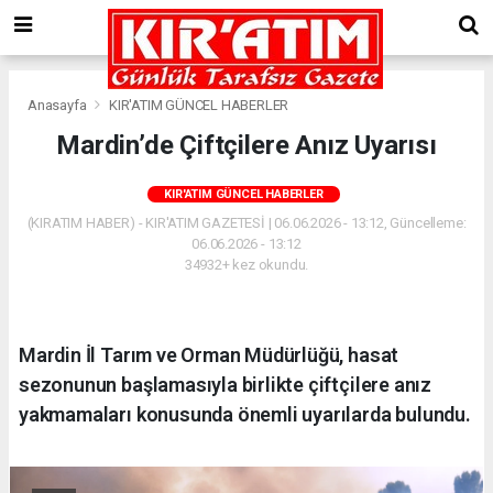
Anasayfa
KIR'ATIM GÜNCEL HABERLER
Mardin’de Çiftçilere Anız Uyarısı
KIR'ATIM GÜNCEL HABERLER
(KIRATIM HABER) - KIR'ATIM GAZETESİ | 06.06.2026 - 13:12, Güncelleme:
06.06.2026 - 13:12
34932+ kez okundu.
Mardin İl Tarım ve Orman Müdürlüğü, hasat
sezonunun başlamasıyla birlikte çiftçilere anız
yakmamaları konusunda önemli uyarılarda bulundu.