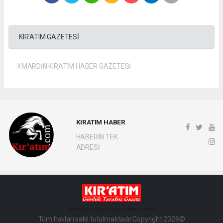
KIR'ATIM GAZETESİ
#MARDİN KIRATIM HABER GAZETESİ
KIRATIM HABER
HABERİN TEK
ADRESİ
haber paketi
haber scripti
haber yazılımı
Tüm hakları saklı tutulmaktadır.Copyright 2026©