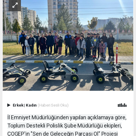
Erkek
|
Kadın
(Haberi Sesli Oku)
İl Emniyet Müdürlüğünden yapılan açıklamaya göre,
Toplum Destekli Polislik Şube Müdürlüğü ekipleri,
ÇOGEP'in "Sen de Geleceğin Parçası Ol" Projesi