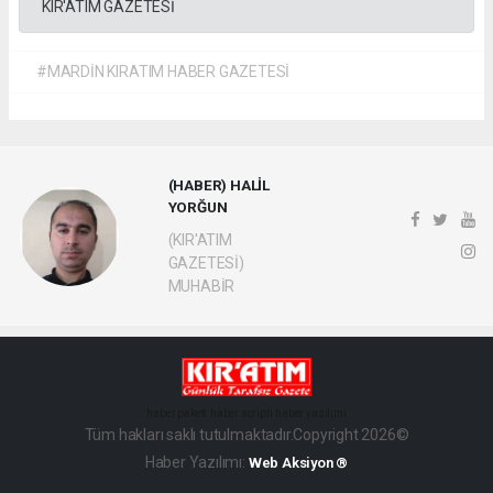
KIR'ATIM GAZETESİ
#MARDİN KIRATIM HABER GAZETESİ
(HABER) HALİL
YORĞUN
(KIR'ATIM
GAZETESİ)
MUHABİR
haber paketi
haber scripti
haber yazılımı
Tüm hakları saklı tutulmaktadır.Copyright 2026©
Haber Yazılımı:
Web Aksiyon ®