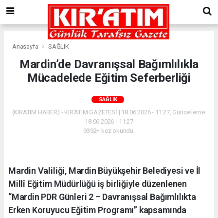
Anasayfa
SAĞLIK
Mardin’de Davranışsal Bağımlılıkla
Mücadelede Eğitim Seferberliği
SAĞLIK
(KIRATIM HABER) - KIR'ATIM GAZETESİ | 18.06.2026 - 11:27, Güncelleme:
18.06.2026 - 11:27
9392+ kez okundu.
Mardin Valiliği, Mardin Büyükşehir Belediyesi ve İl
Millî Eğitim Müdürlüğü iş birliğiyle düzenlenen
“Mardin PDR Günleri 2 – Davranışsal Bağımlılıkta
Erken Koruyucu Eğitim Programı” kapsamında