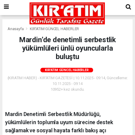
Anasayfa
KIR'ATIM GÜNCEL HABERLER
Mardin’de denetimli serbestlik
yükümlüleri ünlü oyuncularla
buluştu
KIR'ATIM GÜNCEL HABERLER
(KIRATIM HABER) - KIR'ATIM GAZETESİ | 10.11.2025 - 09:14, Güncelleme:
10.11.2025 - 09:14
10952+ kez okundu.
Mardin Denetimli Serbestlik Müdürlüğü,
yükümlülerin toplumla uyum sürecine destek
sağlamak ve sosyal hayata farklı bakış açı