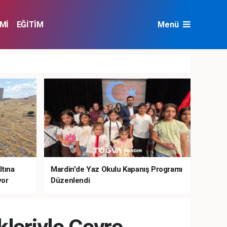
Mİ
EĞİTİM
Menü
NAT
ÇEVRE
ltına
Mardin'de Yaz Okulu Kapanış Programı
yor
Düzenlendi