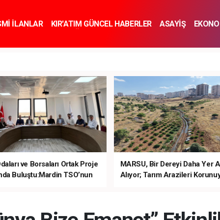
SMİ İLANLAR
KIR'ATIM GÜNCEL HABERLER
ASAYİŞ
EKONO
KNOLOJİ
SPOR
SAĞLIK
YAŞAM
İNSAN VE TOPLUM
SA
daları ve Borsaları Ortak Proje
MARSU, Bir Dereyi Daha Yer A
nda Buluştu:Mardin TSO’nun
Alıyor; Tarım Arazileri Korunu
 Çalışmaları Öne Çıktı