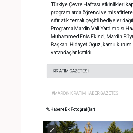
Türkiye Çevre Haftası etkinlikleri k
programlarda öğrenci ve misafirlere 
sıfır atık temalı çeşitli hediyeler dağıt
Programa Mardin Vali Yardımcısı Hasan
Muhammed Enis Ekinci, Mardin Büyükşe
Başkanı Hidayet Oğuz, kamu kurum ve k
vatandaşlar katıldı.
KIR'ATIM GAZETESİ
#MARDİN KIRATIM HABER GAZETESİ
Habere Ek Fotoğraf(lar)