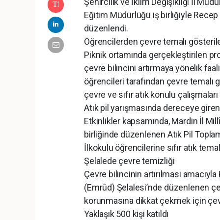
Şehircilik ve İklim Değişikliği İl Müd
Eğitim Müdürlüğü iş birliğiyle Recep
düzenlendi.
Öğrencilerden çevre temalı gösteril
Piknik ortamında gerçekleştirilen prog
çevre bilincini artırmaya yönelik fa
öğrencileri tarafından çevre temalı 
çevre ve sıfır atık konulu çalışmaları
Atık pil yarışmasında dereceye giren
Etkinlikler kapsamında, Mardin İl Mil
birliğinde düzenlenen Atık Pil Topl
İlkokulu öğrencilerine sıfır atık temal
Şelalede çevre temizliği
Çevre bilincinin artırılması amacıyla
(Emrûd) Şelalesi’nde düzenlenen çevr
korunmasına dikkat çekmek için çevr
Yaklaşık 500 kişi katıldı