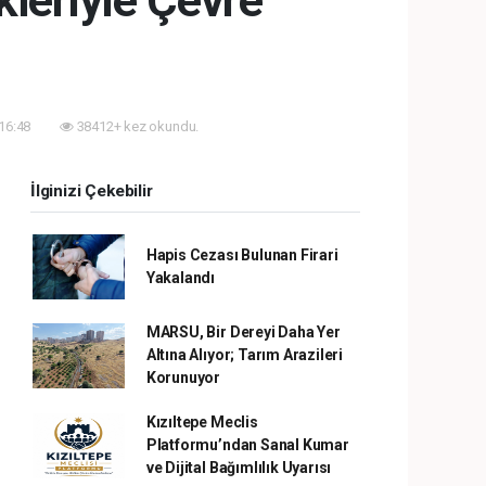
kleriyle Çevre
 16:48
38412+ kez okundu.
İlginizi Çekebilir
Hapis Cezası Bulunan Firari
Yakalandı
MARSU, Bir Dereyi Daha Yer
Altına Alıyor; Tarım Arazileri
Korunuyor
Kızıltepe Meclis
Platformu’ndan Sanal Kumar
ve Dijital Bağımlılık Uyarısı