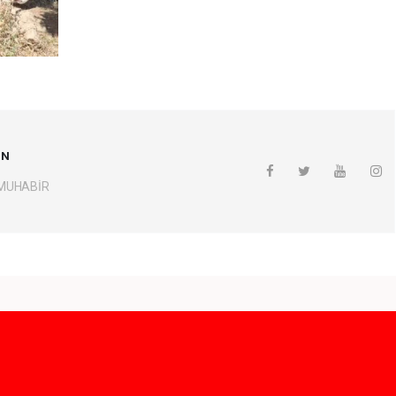
UN
 MUHABİR