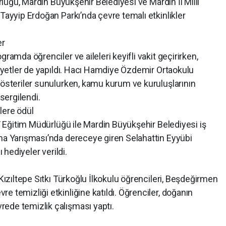
ürlüğü, Mardin Büyükşehir Belediyesi ve Mardin İl Millî
 Tayyip Erdoğan Parkı’nda çevre temalı etkinlikler
er
ramda öğrenciler ve aileleri keyifli vakit geçirirken,
aliyetler de yapıldı. Hacı Hamdiye Özdemir Ortaokulu
gösteriler sunulurken, kamu kurum ve kuruluşlarının
 sergilendi.
lere ödül
lî Eğitim Müdürlüğü ile Mardin Büyükşehir Belediyesi iş
ama Yarışması’nda dereceye giren Selahattin Eyyübi
ı hediyeler verildi.
 Kızıltepe Sıtkı Türkoğlu İlkokulu öğrencileri, Beşdeğirmen
e temizliği etkinliğine katıldı. Öğrenciler, doğanın
ede temizlik çalışması yaptı.