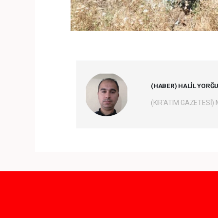
(HABER) HALİL YORĞ
(KIR'ATIM GAZETESİ)