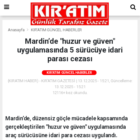
Anasayfa
KIR'ATIM GÜNCEL HABERLER
Mardin’de "huzur ve güven"
uygulamasında 5 sürücüye idari
parası cezası
KIR'ATIM GÜNCEL HABERLER
(KIRATIM HABER) - KIR'ATIM GAZETESİ | 13.12.2025 - 15:21, Güncelleme:
13.12.2025 - 15:21
12116+ kez okundu.
Mardin’de, düzensiz göçle mücadele kapsamında
gerçekleştirilen "huzur ve güven" uygulamasında
araç sürücüsüne idari para cezası uygulandı.