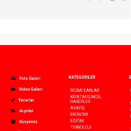
KATEGORİLER
S
Foto Galeri
Video Galeri
RESMİ İLANLAR
KIR'ATIM GÜNCEL
Yazarlar
HABERLER
ASAYİŞ
Arşivler
EKONOMİ
EĞİTİM
Künyemiz
TEKNOLOJİ