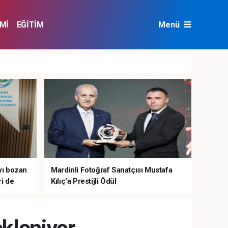
Mİ
EĞİTİM
Menü
NAT
ÇEVRE
ıyı bozan
Mardinli Fotoğraf Sanatçısı Mustafa
i de
Kılıç’a Prestijli Ödül