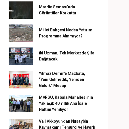
Mardin Seması'nda
Görüntüler Korkuttu
Millet Bahçesi Neden Yatırım
Programına Alınmıyor?
İki Uzman, Tek Merkezde Şifa
Dağıtacak
Yılmaz Demir’e Mazbata,
“Yeni Gelmedik, Yeniden
Geldik” Mesajı
MARSU, Kabala Mahallesi'nin
Yaklaşık 40 Yıllık Ana İsale
Hattını Yeniliyor
Vali Akkoyun'dan Nusaybin
Kaymakamı Temurci'ye Hayırlı