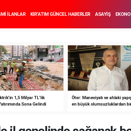
SMİ İLANLAR
KIR'ATIM GÜNCEL HABERLER
ASAYİŞ
EKONO
KNOLOJİ
SPOR
SAĞLIK
YAŞAM
İNSAN VE TOPLUM
SA
ktrik’in 1,5 Milyar TL’lik
Öter: Maneviyatı ve ahlaki yap
Yatırımında Sona Gelindi
en büyük olumsuzluklardan bir
sanal kumardır