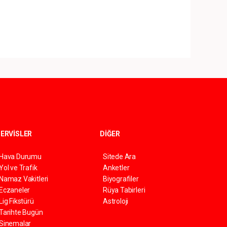
ERVİSLER
DİĞER
Hava Durumu
Sitede Ara
Yol ve Trafik
Anketler
Namaz Vakitleri
Biyografiler
Eczaneler
Rüya Tabirleri
Lig Fikstürü
Astroloji
Tarihte Bugün
Sinemalar