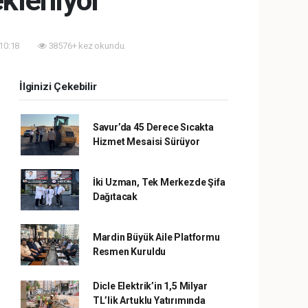
ekleniyor
 10:18
38576+ kez okundu.
İlginizi Çekebilir
Savur’da 45 Derece Sıcakta
Hizmet Mesaisi Sürüyor
İki Uzman, Tek Merkezde Şifa
Dağıtacak
Mardin Büyük Aile Platformu
Resmen Kuruldu
Dicle Elektrik’in 1,5 Milyar
TL’lik Artuklu Yatırımında