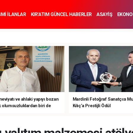
SMİ İLANLAR
KIR'ATIM GÜNCEL HABERLER
ASAYİŞ
EKONO
KNOLOJİ
SPOR
SAĞLIK
YAŞAM
İNSAN VE TOPLUM
SA
eviyatı ve ahlaki yapıyı bozan
Mardinli Fotoğraf Sanatçısı M
 olumsuzluklardan biri de
Kılıç’a Prestijli Ödül
mardır