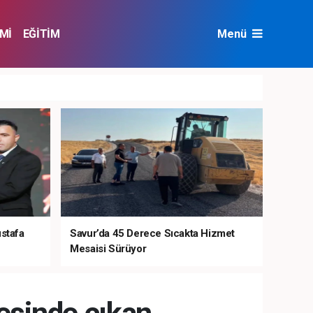
Mİ
EĞİTİM
Menü
NAT
ÇEVRE
ustafa
Savur’da 45 Derece Sıcakta Hizmet
Mesaisi Sürüyor