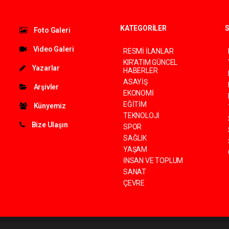
KATEGORİLER
S
Foto Galeri
Video Galeri
RESMİ İLANLAR
KIR'ATIM GÜNCEL
Yazarlar
HABERLER
ASAYİŞ
Arşivler
EKONOMİ
EĞİTİM
Künyemiz
TEKNOLOJİ
Bize Ulaşın
SPOR
SAĞLIK
YAŞAM
İNSAN VE TOPLUM
SANAT
ÇEVRE