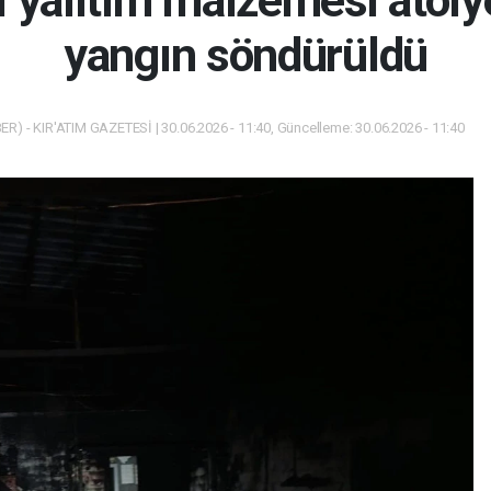
ı yalıtım malzemesi atöl
yangın söndürüldü
R) - KIR'ATIM GAZETESİ | 30.06.2026 - 11:40, Güncelleme: 30.06.2026 - 11:40