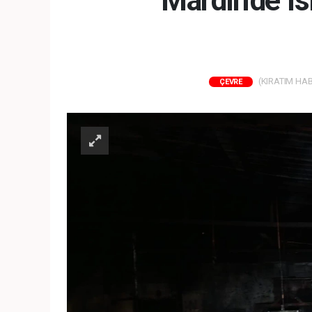
Mardin'de ıs
(KIRATIM HABE
ÇEVRE