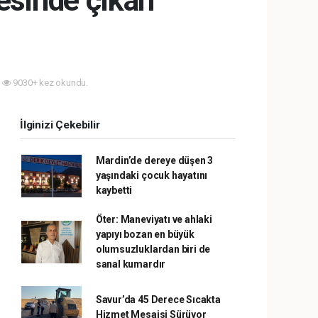
yesinde çıkan
9030+ kez okundu.
İlginizi Çekebilir
Mardin’de dereye düşen 3
yaşındaki çocuk hayatını
kaybetti
Öter: Maneviyatı ve ahlaki
yapıyı bozan en büyük
olumsuzluklardan biri de
sanal kumardır
Savur’da 45 Derece Sıcakta
Hizmet Mesaisi Sürüyor