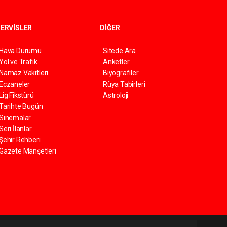
ERVİSLER
DİĞER
Hava Durumu
Sitede Ara
Yol ve Trafik
Anketler
Namaz Vakitleri
Biyografiler
Eczaneler
Rüya Tabirleri
Lig Fikstürü
Astroloji
Tarihte Bugün
Sinemalar
Seri İlanlar
Şehir Rehberi
Gazete Manşetleri