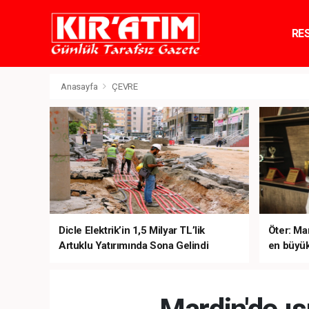
RE
TE
Anasayfa
ÇEVRE
Dicle Elektrik’in 1,5 Milyar TL’lik
Öter: Man
Artuklu Yatırımında Sona Gelindi
en büyük
sanal ku