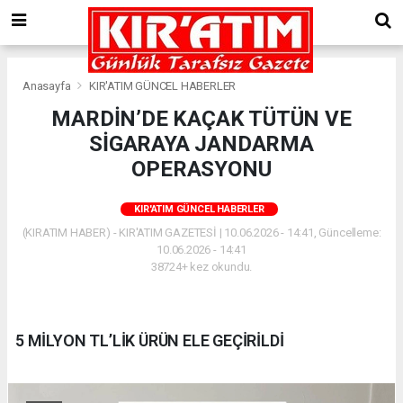
Anasayfa
KIR'ATIM GÜNCEL HABERLER
MARDİN’DE KAÇAK TÜTÜN VE
SİGARAYA JANDARMA
OPERASYONU
KIR'ATIM GÜNCEL HABERLER
(KIRATIM HABER) - KIR'ATIM GAZETESİ | 10.06.2026 - 14:41, Güncelleme:
10.06.2026 - 14:41
38724+ kez okundu.
5 MİLYON TL’LİK ÜRÜN ELE GEÇİRİLDİ