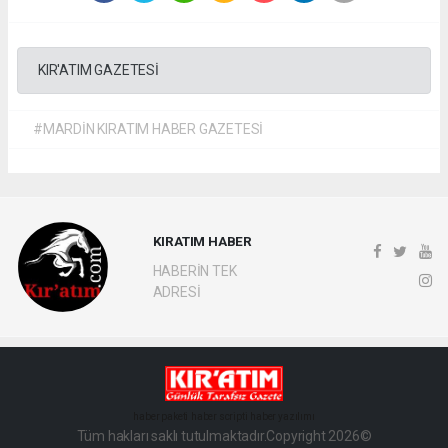
KIR'ATIM GAZETESİ
#MARDİN KIRATIM HABER GAZETESİ
KIRATIM HABER
HABERİN TEK
ADRESİ
haber paketi
haber scripti
haber yazılımı
Tüm hakları saklı tutulmaktadır.Copyright 2026©