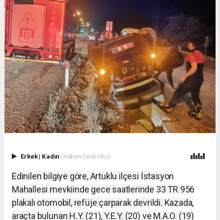
Erkek
|
Kadın
(Haberi Sesli Oku)
Edinilen bilgiye göre, Artuklu ilçesi İstasyon
Mahallesi mevkiinde gece saatlerinde 33 TR 956
plakalı otomobil, refüje çarparak devrildi. Kazada,
araçta bulunan H.Y. (21), Y.E.Y. (20) ve M.A.O. (19)