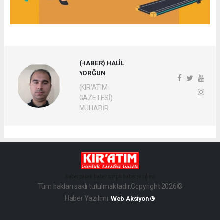
(HABER) HALİL
YORĞUN
(KIR'ATIM
GAZETESİ)
MUHABİR
haber paketi
haber scripti
haber yazılımı
Tüm hakları saklı tutulmaktadır.Copyright 2026©
Haber Yazılımı:
Web Aksiyon ®