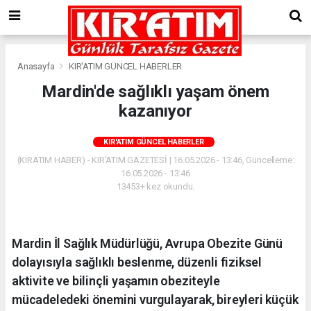
Anasayfa
KIR'ATIM GÜNCEL HABERLER
Mardin'de sağlıklı yaşam önem
kazanıyor
KIR'ATIM GÜNCEL HABERLER
(KIRATIM HABER) - KIR'ATIM GAZETESİ | 16.05.2026 - 13:46, Güncelleme:
16.05.2026 - 13:46
13453+ kez okundu.
Mardin İl Sağlık Müdürlüğü, Avrupa Obezite Günü
dolayısıyla sağlıklı beslenme, düzenli fiziksel
aktivite ve bilinçli yaşamın obeziteyle
mücadeledeki önemini vurgulayarak, bireyleri küçük