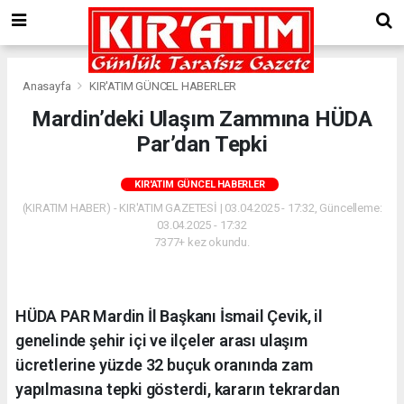
Anasayfa
KIR'ATIM GÜNCEL HABERLER
Mardin’deki Ulaşım Zammına HÜDA
Par’dan Tepki
KIR'ATIM GÜNCEL HABERLER
(KIRATIM HABER) - KIR'ATIM GAZETESİ | 03.04.2025 - 17:32, Güncelleme:
03.04.2025 - 17:32
7377+ kez okundu.
HÜDA PAR Mardin İl Başkanı İsmail Çevik, il
genelinde şehir içi ve ilçeler arası ulaşım
ücretlerine yüzde 32 buçuk oranında zam
yapılmasına tepki gösterdi, kararın tekrardan