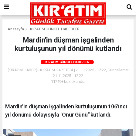
Anasayfa
KIR'ATIM GÜNCEL HABERLER
Mardin'in düşman işgalinden
kurtuluşunun yıl dönümü kutlandı
KIR'ATIM GÜNCEL HABERLER
(KIRATIM HABER) - KIR'ATIM GAZETESİ | 21.11.2025 - 12:22, Güncelleme:
21.11.2025 - 12:22
11749+ kez okundu.
Mardin'in düşman işgalinden kurtuluşunun 106'ıncı
yıl dönümü dolayısıyla "Onur Günü" kutlandı.