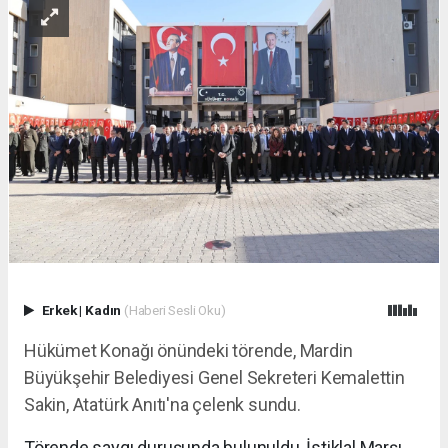
Erkek
|
Kadın
(Haberi Sesli Oku)
Hükümet Konağı önündeki törende, Mardin
Büyükşehir Belediyesi Genel Sekreteri Kemalettin
Sakin, Atatürk Anıtı'na çelenk sundu.
Törende saygı duruşunda bulunuldu, İstiklal Marşı