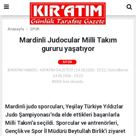
Anasayfa
SPOR
Mardinli Judocular Milli Takım
gururu yaşatıyor
SPOR
(KIRATIM HABER) - KIR'ATIM GAZETESİ | 24.06.2026 - 23:22, Güncelleme:
24.06.2026 - 23:22
8530+ kez okundu.
Mardinli judo sporcuları, Yeşilay Türkiye Yıldızlar
Judo Şampiyonası'nda elde ettikleri başarılarla
Milli Takım'a seçildi. Sporcular ve antrenörleri,
Gençlik ve Spor İl Müdürü Beytullah Birlik'i ziyaret