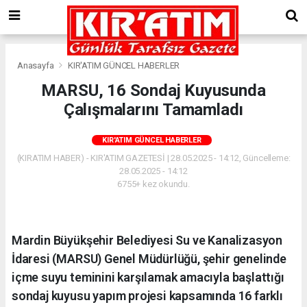
Anasayfa
KIR'ATIM GÜNCEL HABERLER
MARSU, 16 Sondaj Kuyusunda
Çalışmalarını Tamamladı
KIR'ATIM GÜNCEL HABERLER
(KIRATIM HABER) - KIR'ATIM GAZETESİ | 28.05.2025 - 14:12, Güncelleme:
28.05.2025 - 14:12
6755+ kez okundu.
Mardin Büyükşehir Belediyesi Su ve Kanalizasyon
İdaresi (MARSU) Genel Müdürlüğü, şehir genelinde
içme suyu teminini karşılamak amacıyla başlattığı
sondaj kuyusu yapım projesi kapsamında 16 farklı