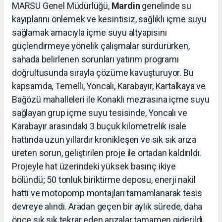
MARSU Genel Müdürlüğü,
Mardin
genelinde su
kayıplarını önlemek ve kesintisiz, sağlıklı içme suyu
sağlamak amacıyla içme suyu altyapısını
güçlendirmeye yönelik çalışmalar sürdürürken,
sahada belirlenen sorunları yatırım programı
doğrultusunda sırayla çözüme kavuşturuyor. Bu
kapsamda, Temelli, Yoncalı, Karabayır, Kartalkaya ve
Bağözü mahalleleri ile Konaklı mezrasına içme suyu
sağlayan grup içme suyu tesisinde, Yoncalı ve
Karabayır arasındaki 3 buçuk kilometrelik isale
hattında uzun yıllardır kronikleşen ve sık sık arıza
üreten sorun, geliştirilen proje ile ortadan kaldırıldı.
Projeyle hat üzerindeki yüksek basınç ikiye
bölündü; 50 tonluk biriktirme deposu, enerji nakil
hattı ve motopomp montajları tamamlanarak tesis
devreye alındı. Aradan geçen bir aylık sürede, daha
önce sık sık tekrar eden arızalar tamamen giderildi.