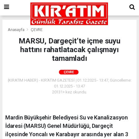
Anasayfa
ÇEVRE
MARSU, Dargeçit’te içme suyu
hattını rahatlatacak çalışmayı
tamamladı
ÇEVRE
(KIRATIM HABER) - KIR'ATIM GAZETESİ | 01.12.2025 - 13:47, Güncelleme:
01.12.2025 - 13:47
20131+ kez okundu.
Mardin Büyükşehir Belediyesi Su ve Kanalizasyon
İdaresi (MARSU) Genel Müdürlüğü, Dargeçit
ilçesinde Yoncalı ve Karabayır arasında yer alan 3