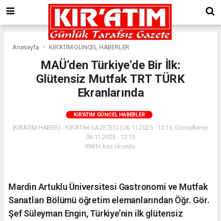
Anasayfa
KIR'ATIM GÜNCEL HABERLER
MAÜ’den Türkiye’de Bir İlk:
Glütensiz Mutfak TRT TÜRK
Ekranlarında
KIR'ATIM GÜNCEL HABERLER
(KIRATIM HABER) - KIR'ATIM GAZETESİ | 06.11.2025 - 12:15, Güncelleme:
06.11.2025 - 12:15
9981+ kez okundu.
Mardin Artuklu Üniversitesi Gastronomi ve Mutfak
Sanatları Bölümü öğretim elemanlarından Öğr. Gör.
Şef Süleyman Engin, Türkiye’nin ilk glütensiz