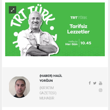
(HABER) HALİL
YORĞUN
(KIR'ATIM
GAZETESİ)
MUHABİR