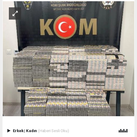
Erkek
|
Kadın
(Haberi Sesli Oku)