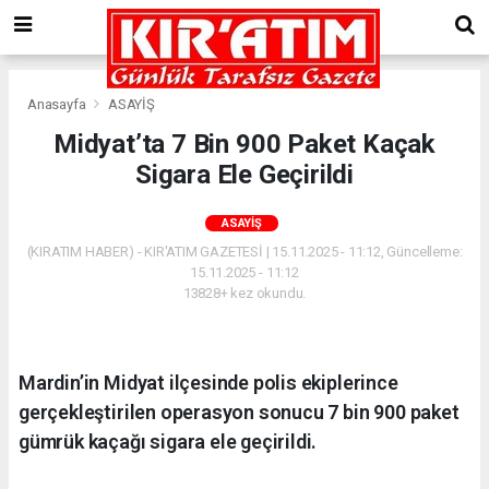
Anasayfa
ASAYİŞ
Midyat’ta 7 Bin 900 Paket Kaçak
Sigara Ele Geçirildi
ASAYİŞ
(KIRATIM HABER) - KIR'ATIM GAZETESİ | 15.11.2025 - 11:12, Güncelleme:
15.11.2025 - 11:12
13828+ kez okundu.
Mardin’in Midyat ilçesinde polis ekiplerince
gerçekleştirilen operasyon sonucu 7 bin 900 paket
gümrük kaçağı sigara ele geçirildi.