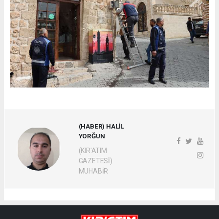
(HABER) HALİL
YORĞUN
(KIR'ATIM
GAZETESİ)
MUHABİR