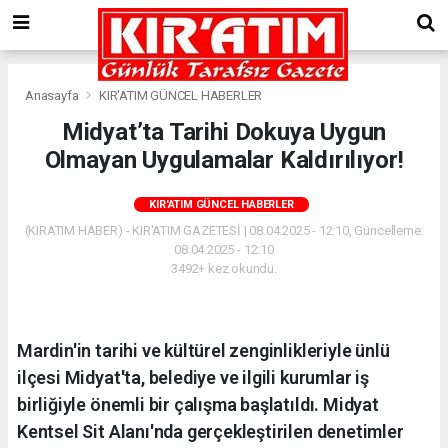
Anasayfa
KIR'ATIM GÜNCEL HABERLER
Midyat’ta Tarihi Dokuya Uygun
Olmayan Uygulamalar Kaldırılıyor!
KIR'ATIM GÜNCEL HABERLER
(KIRATIM HABER) - KIR'ATIM GAZETESİ | 08.04.2025 - 12:10, Güncelleme:
08.04.2025 - 12:10
3492+ kez okundu.
Mardin'in tarihi ve kültürel zenginlikleriyle ünlü
ilçesi Midyat'ta, belediye ve ilgili kurumlar iş
birliğiyle önemli bir çalışma başlatıldı. Midyat
Kentsel Sit Alanı'nda gerçekleştirilen denetimler