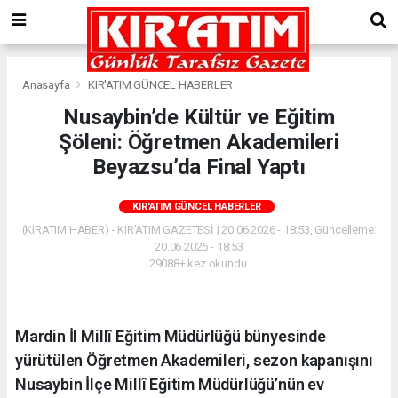
Anasayfa
KIR'ATIM GÜNCEL HABERLER
Nusaybin’de Kültür ve Eğitim
Şöleni: Öğretmen Akademileri
Beyazsu’da Final Yaptı
KIR'ATIM GÜNCEL HABERLER
(KIRATIM HABER) - KIR'ATIM GAZETESİ | 20.06.2026 - 18:53, Güncelleme:
20.06.2026 - 18:53
29088+ kez okundu.
Mardin İl Millî Eğitim Müdürlüğü bünyesinde
yürütülen Öğretmen Akademileri, sezon kapanışını
Nusaybin İlçe Millî Eğitim Müdürlüğü’nün ev