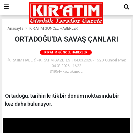
Anasayfa
KIR'ATIM GÜNCEL HABERLER
ORTADOĞU'DA SAVAŞ ÇANLARI
KIR'ATIM GÜNCEL HABERLER
(KIRATIM HABER) - KIR'ATIM GAZETESİ | 04.03.2026 - 16:20, Güncelleme:
04.03.2026 - 16:22
31954+ kez okundu.
Ortadoğu, tarihin kritik bir dönüm noktasında bir
kez daha bulunuyor.