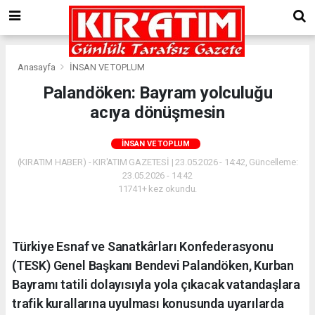
Anasayfa
İNSAN VE TOPLUM
Palandöken: Bayram yolculuğu
acıya dönüşmesin
İNSAN VE TOPLUM
(KIRATIM HABER) - KIR'ATIM GAZETESİ | 23.05.2026 - 14:42, Güncelleme:
23.05.2026 - 14:42
11741+ kez okundu.
Türkiye Esnaf ve Sanatkârları Konfederasyonu
(TESK) Genel Başkanı Bendevi Palandöken, Kurban
Bayramı tatili dolayısıyla yola çıkacak vatandaşlara
trafik kurallarına uyulması konusunda uyarılarda