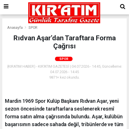
Anasayfa
SPOR
Rıdvan Aşar’dan Taraftara Forma
Çağrısı
SPOR
(KIRATIM HABER) - KIR'ATIM GAZETESİ | 04.07.2026 - 14:45, Güncelleme:
04.07.2026 - 14:45
9871+ kez okundu.
Mardin 1969 Spor Kulüp Başkanı Rıdvan Aşar, yeni
sezon öncesinde taraftarlara seslenerek resmî
forma satın alma çağrısında bulundu. Aşar, kulübün
başarısının sadece sahada değil, tribünlerde ve tüm