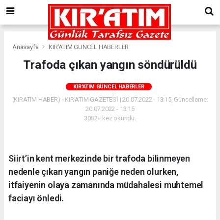
Anasayfa
KIR'ATIM GÜNCEL HABERLER
Trafoda çıkan yangın söndürüldü
KIR'ATIM GÜNCEL HABERLER
(KIRATIM HABER) - KIR'ATIM GAZETESİ | 20.07.2022 - 13:15, Güncelleme:
20.07.2022 - 13:15
3082+ kez okundu.
Siirt’in kent merkezinde bir trafoda bilinmeyen
nedenle çıkan yangın paniğe neden olurken,
itfaiyenin olaya zamanında müdahalesi muhtemel
faciayı önledi.