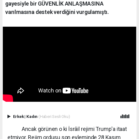
gayesiyle bir GÜVENLİK ANLAŞMASINA
varılmasına destek verdiğini vurgulamıştı.
Erkek
|
Kadın
(Haberi Sesli Oku)
Ancak görünen o ki İsrâil rejimi Trump'a itaat
etmiyor. Rejim ordusu son eyleminde 28 Kasım