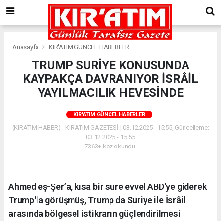
Anasayfa
KIR'ATIM GÜNCEL HABERLER
TRUMP SURİYE KONUSUNDA
KAYPAKÇA DAVRANIYOR İSRÂİL
YAYILMACILIK HEVESİNDE
KIR'ATIM GÜNCEL HABERLER
(KIRATIM HABER) - KIR'ATIM GAZETESİ | 03.12.2025 - 15:55, Güncelleme:
03.12.2025 - 15:55
7363+ kez okundu.
Ahmed eş-Şer’a, kısa bir süre evvel ABD'ye giderek
Trump'la görüşmüş, Trump da Suriye ile İsrâil
arasında bölgesel istikrarın güçlendirilmesi