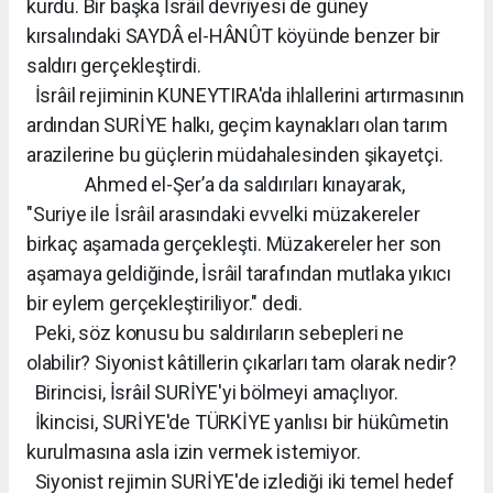
kurdu. Bir başka İsrâil devriyesi de güney
kırsalındaki SAYDÂ el-HÂNÛT köyünde benzer bir
saldırı gerçekleştirdi.
İsrâil rejiminin KUNEYTIRA'da ihlallerini artırmasının
ardından SURİYE halkı, geçim kaynakları olan tarım
arazilerine bu güçlerin müdahalesinden şikayetçi.
Ahmed el-Şer’a da saldırıları kınayarak,
"Suriye ile İsrâil arasındaki evvelki müzakereler
birkaç aşamada gerçekleşti. Müzakereler her son
aşamaya geldiğinde, İsrâil tarafından mutlaka yıkıcı
bir eylem gerçekleştiriliyor." dedi.
Peki, söz konusu bu saldırıların sebepleri ne
olabilir? Siyonist kâtillerin çıkarları tam olarak nedir?
Birincisi, İsrâil SURİYE'yi bölmeyi amaçlıyor.
İkincisi, SURİYE'de TÜRKİYE yanlısı bir hükûmetin
kurulmasına asla izin vermek istemiyor.
Siyonist rejimin SURİYE'de izlediği iki temel hedef