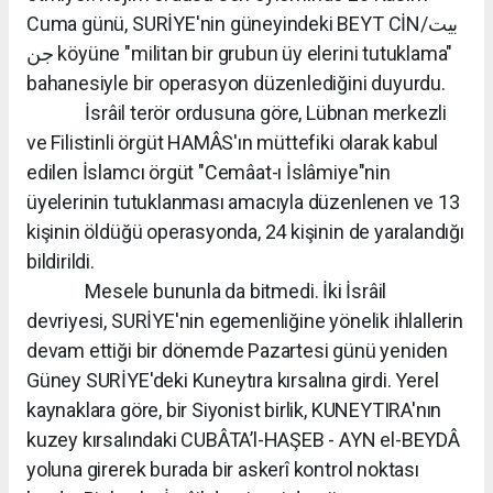
Cuma günü, SURİYE'nin güneyindeki BEYT CİN/بیت
جن köyüne "militan bir grubun üy elerini tutuklama"
bahanesiyle bir operasyon düzenlediğini duyurdu.
İsrâil terör ordusuna göre, Lübnan merkezli
ve Filistinli örgüt HAMÂS'ın müttefiki olarak kabul
edilen İslamcı örgüt "Cemâat-ı İslâmiye"nin
üyelerinin tutuklanması amacıyla düzenlenen ve 13
kişinin öldüğü operasyonda, 24 kişinin de yaralandığı
bildirildi.
Mesele bununla da bitmedi. İki İsrâil
devriyesi, SURİYE'nin egemenliğine yönelik ihlallerin
devam ettiği bir dönemde Pazartesi günü yeniden
Güney SURİYE'deki Kuneytıra kırsalına girdi. Yerel
kaynaklara göre, bir Siyonist birlik, KUNEYTIRA'nın
kuzey kırsalındaki CUBÂTA’l-HAŞEB - AYN el-BEYDÂ
yoluna girerek burada bir askerî kontrol noktası