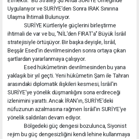
Etmektir.” Bu Strateji Şu Anda SURİYE Örneğinde
Uygulanıyor ve SURİYE'den Sonra IRAK Sınırına
Ulaşma İhtimali Bulunuyor.
SURİYE Kürtleriyle güçlerini birleştirme
ihtimali de var ve bu, "NİL'den FIRAT'a" Büyük İsrâil
stratejisiyle örtüşüyor. Bir başka deyişle, İsrâil,
Beşşâr Esed'in devrilmesinden sonra ortaya çıkan
şartlardan yararlanmaya çalışıyor.
Esed hükûmetinin devrilmesinden bu yana
yaklaşık bir yıl geçti. Yeni hükûmetin Şam ile Tahran
arasındaki diplomatik ilişkileri kesmesi, İsrâil'in
SURİYE'ye yönelik düşmanlığını sona erdireceği
izlenimini yarattı. Ancak İRAN'ın, SURİYE'deki
nüfuzunun azalmasına rağmen İsrâil'in SURİYE'ye
yönelik saldırıları devam ediyor.
Bölgedeki güç dengesi bozulunca, Siyonist
rejim bu güç dengesizliğini kendi lehine kullanmaya