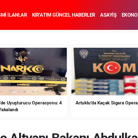
SMİ İLANLAR
KIR'ATIM GÜNCEL HABERLER
ASAYİŞ
EKONO
KNOLOJİ
SPOR
SAĞLIK
YAŞAM
İNSAN VE TOPLUM
SA
e’de Uyuşturucu Operasyonu: 4
Artuklu’da Kaçak Sigara Oper
Yakalandı