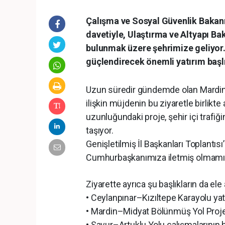
Çalışma ve Sosyal Güvenlik Bakanı 
davetiyle, Ulaştırma ve Altyapı Ba
bulunmak üzere şehrimize geliyor.
güçlendirecek önemli yatırım başlı
Uzun süredir gündemde olan Mardin Ç
ilişkin müjdenin bu ziyaretle birlikt
uzunluğundaki proje, şehir içi trafiği
taşıyor.
Genişletilmiş İl Başkanları Toplantısı
Cumhurbaşkanımıza iletmiş olmamız, 
Ziyarette ayrıca şu başlıkların da ele
• Ceylanpınar–Kızıltepe Karayolu yatı
• Mardin–Midyat Bölünmüş Yol Proje
• Savur–Artuklu Yolu çalışmalarının h