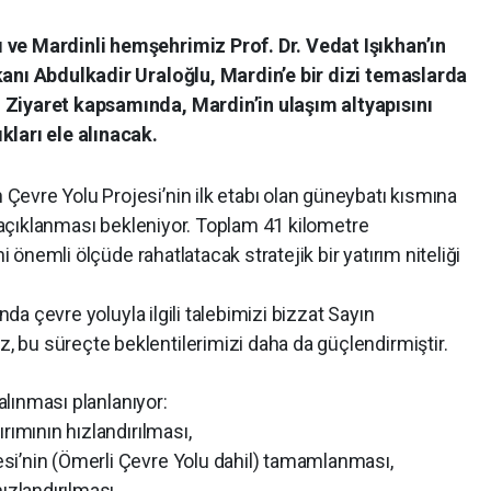
ve Mardinli hemşehrimiz Prof. Dr. Vedat Işıkhan’ın
kanı Abdulkadir Uraloğlu, Mardin’e bir dizi temaslarda
 Ziyaret kapsamında, Mardin’in ulaşım altyapısını
kları ele alınacak.
evre Yolu Projesi’nin ilk etabı olan güneybatı kısmına
e açıklanması bekleniyor. Toplam 41 kilometre
ni önemli ölçüde rahatlatacak stratejik bir yatırım niteliği
’nda çevre yoluyla ilgili talebimizi bizzat Sayın
bu süreçte beklentilerimizi daha da güçlendirmiştir.
 alınması planlanıyor:
rımının hızlandırılması,
si’nin (Ömerli Çevre Yolu dahil) tamamlanması,
ızlandırılması,