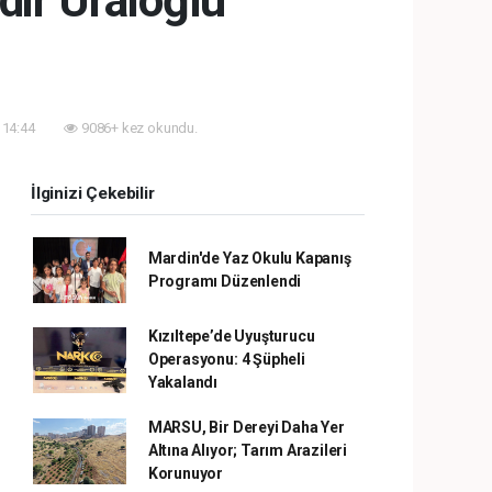
dir Uraloğlu
 14:44
9086+ kez okundu.
İlginizi Çekebilir
Mardin'de Yaz Okulu Kapanış
Programı Düzenlendi
Kızıltepe’de Uyuşturucu
Operasyonu: 4 Şüpheli
Yakalandı
MARSU, Bir Dereyi Daha Yer
Altına Alıyor; Tarım Arazileri
Korunuyor