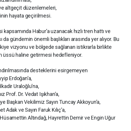
ve altgeçit düzenlemeleri,
inin hayata geçirilmesi.
i kapsamında Habur’a uzanacak hızlı tren hattı ve
sı da gündemin önemli başlıkları arasında yer alıyor. Bu
kiye vizyonu ve bölgede sağlanan istikrarla birlikte
şım üssü haline getirmesi hedefleniyor.
andırılmasında desteklerini esirgemeyen
ip Erdoğan’a,
kadir Uraloğlu’na,
 Prof. Dr. Vedat Işıkhan’a,
iye Başkan Vekilimiz Sayın Tuncay Akkoyun’a,
t Adak ve Sayın Faruk Kılıç’a,
 Hüsamettin Altındağ, Hayrettin Demir ve Engin Uğur