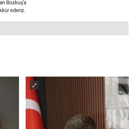
han Bozkuş’a
kkür ederiz.