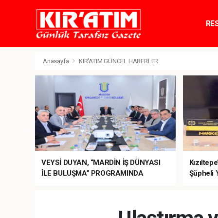
RE
TE
Anasayfa
KIR'ATIM GÜNCEL HABERLER
VEYSİ DUYAN, “MARDİN İŞ DÜNYASI
Kızıltep
İLE BULUŞMA” PROGRAMINDA
Şüpheli 
SEKTÖRÜN TALEPLERİNİ BAKAN
ŞİMŞEK’E İLETTİ