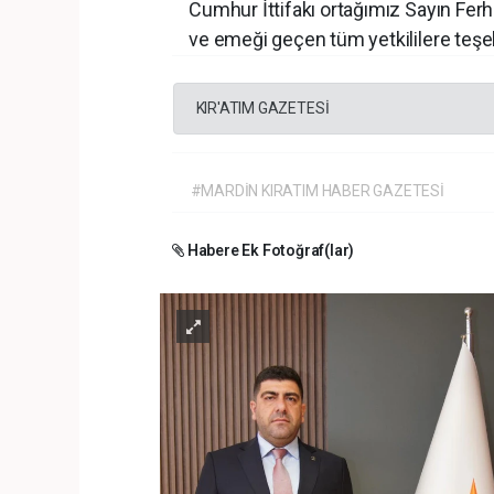
Cumhur İttifakı ortağımız Sayın Fer
ve emeği geçen tüm yetkililere teşe
KIR'ATIM GAZETESİ
#MARDİN KIRATIM HABER GAZETESİ
Habere Ek Fotoğraf(lar)