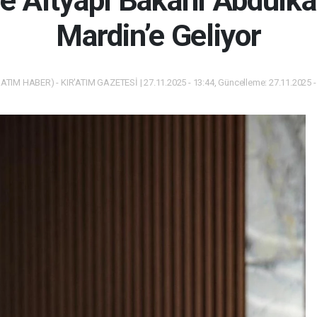
e Altyapı Bakanı Abdulka
Mardin’e Geliyor
ATIM HABER) - KIR'ATIM GAZETESİ | 27.11.2025 - 13:44, Güncelleme: 27.11.2025 -