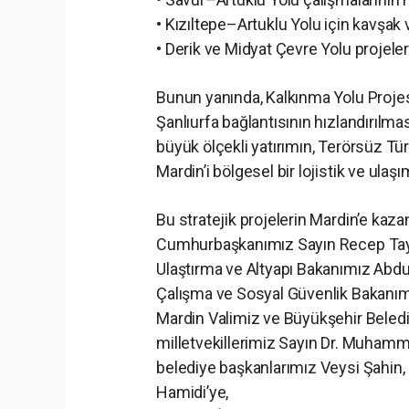
• Kızıltepe–Artuklu Yolu için kavşak 
• Derik ve Midyat Çevre Yolu projeler
Bunun yanında, Kalkınma Yolu Projes
Şanlıurfa bağlantısının hızlandırılma
büyük ölçekli yatırımın, Terörsüz Tür
Mardin’i bölgesel bir lojistik ve ula
Bu stratejik projelerin Mardin’e kaz
Cumhurbaşkanımız Sayın Recep Tayy
Ulaştırma ve Altyapı Bakanımız Abdul
Çalışma ve Sosyal Güvenlik Bakanımız
Mardin Valimiz ve Büyükşehir Beled
milletvekillerimiz Sayın Dr. Muhamme
belediye başkanlarımız Veysi Şahin,
Hamidi’ye,