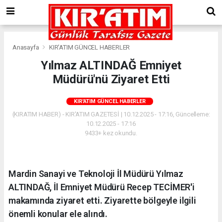
Anasayfa
KIR'ATIM GÜNCEL HABERLER
Yılmaz ALTINDAĞ Emniyet
Müdürü'nü Ziyaret Etti
KIR'ATIM GÜNCEL HABERLER
(KIRATIM HABER) - KIR'ATIM GAZETESİ | 10.12.2025 - 17:16, Güncelleme:
10.12.2025 - 17:16
9433+ kez okundu.
Mardin Sanayi ve Teknoloji İl Müdürü Yılmaz
ALTINDAĞ, İl Emniyet Müdürü Recep TECİMER'i
makamında ziyaret etti. Ziyarette bölgeyle ilgili
önemli konular ele alındı.