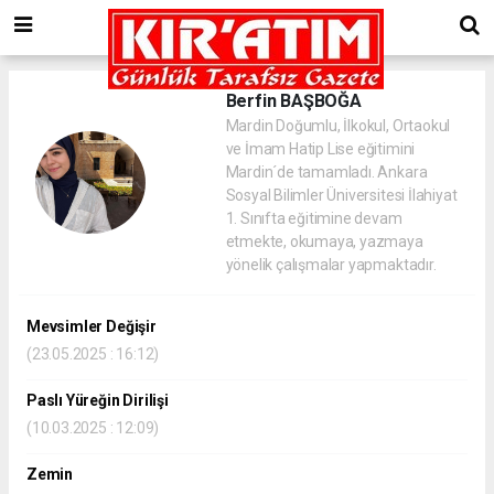
Berfin BAŞBOĞA
Mardin Doğumlu, İlkokul, Ortaokul
ve İmam Hatip Lise eğitimini
Mardin´de tamamladı. Ankara
Sosyal Bilimler Üniversitesi İlahiyat
1. Sınıfta eğitimine devam
etmekte, okumaya, yazmaya
yönelik çalışmalar yapmaktadır.
Mevsimler Değişir
(23.05.2025 : 16:12)
Paslı Yüreğin Dirilişi
(10.03.2025 : 12:09)
Zemin