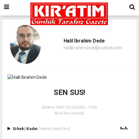
Halil İbrahim Dede
halilibrahimdede@outlook.com
SEN SUS!
Ekleme Tarihi: 23.05.2025 - 10:03
424+ kez okundu.
Erkek
|
Kadın
(Haberi Sesli Oku)