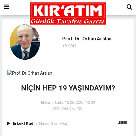
Prof. Dr. Orhan Arslan
YAZAR
NİÇİN HEP 19 YAŞINDAYIM?
Ekleme Tarihi: 15.06.2026 - 12:09
609+ kez okundu.
Erkek
|
Kadın
(Haberi Sesli Oku)