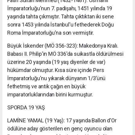
Fatih Sultan Mehmed (1432-1481): Osmanlı
İmparatorluğu'nun 7. padişahı, 1451 yılında 19
yaşında tahta çıkmıştır. Tahta çıktıktan iki sene
sonra 1453 yılında İstanbul'u fethederek Doğu
Roma İmparatorluğu'na son vermiştir.
Büyük İskender (MÖ 356-323): Makedonya Kralı.
Babası II. Philip'in MÖ 336'da suikastla öldürülmesi
üzerine 20 yaşında (19 yaş diyenler de var)
hükümdar olmuştur. Kısa süre içinde Pers
İmparatorluğu'nu yıkarak dünyanın 1/3’ünü
fethetmiş ve antik çağın en büyük
imparatorluklarından birini kurmuştur.
SPORDA 19 YAŞ
LAMİNE YAMAL (19 Yaş): 17 yaşında Ballon d'Or
ödülüne aday gösterilen en genç oyuncu olan