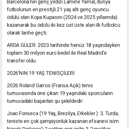
Barcelona'nın genç yıldızı Lamine Yamal, dünya
futbolunun en prestijli 21 yaş altı genç oyuncu
ödülü olan Kopa Kupasını (2024 ve 2025 yıllarında)
kazanarak bu ödülü iki kez üst üste alan ilk futbolcu
olarak tarihe geçti.
ARDA GÜLER: 2023 tarihinde henüz 18 yaşındayken
toplam 30 milyon euro bedel ile Real Madrid'e
transfer oldu.
2026’NIN 19 YAŞ TENİSÇİLERİ
2026 Roland Garros (Fransa Açık) tenis
turnuvasında öne çıkan 19 yaşındaki sporcuların
turnuvadaki başarıları şu şekildedir:
Joao Fonseca (19 Yaş, Brezilya, Erkekler ): 3. Turda,
teniste en çok şampiyonluk kazanan efsanevi isim
Novak Djokovic'i 2 setten geri gelip 3-2 mağlup