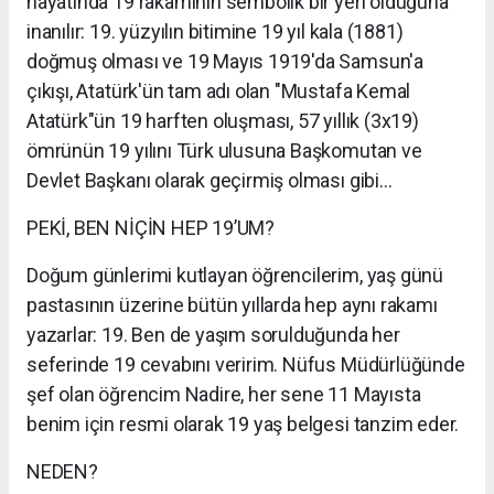
hayatında 19 rakamının sembolik bir yeri olduğuna
inanılır: 19. yüzyılın bitimine 19 yıl kala (1881)
doğmuş olması ve 19 Mayıs 1919'da Samsun'a
çıkışı, Atatürk'ün tam adı olan "Mustafa Kemal
Atatürk"ün 19 harften oluşması, 57 yıllık (3x19)
ömrünün 19 yılını Türk ulusuna Başkomutan ve
Devlet Başkanı olarak geçirmiş olması gibi…
PEKİ, BEN NİÇİN HEP 19’UM?
Doğum günlerimi kutlayan öğrencilerim, yaş günü
pastasının üzerine bütün yıllarda hep aynı rakamı
yazarlar: 19. Ben de yaşım sorulduğunda her
seferinde 19 cevabını veririm. Nüfus Müdürlüğünde
şef olan öğrencim Nadire, her sene 11 Mayısta
benim için resmi olarak 19 yaş belgesi tanzim eder.
NEDEN?