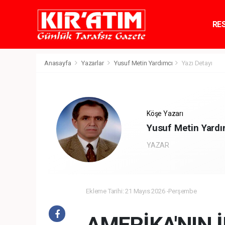
RE
TE
Anasayfa
Yazarlar
Yusuf Metin Yardımcı
Yazı Detayı
Köşe Yazarı
Yusuf Metin Yardı
YAZAR
Ekleme Tarihi: 21 Mayıs 2026 -Perşembe
AMERİKA'NIN İ