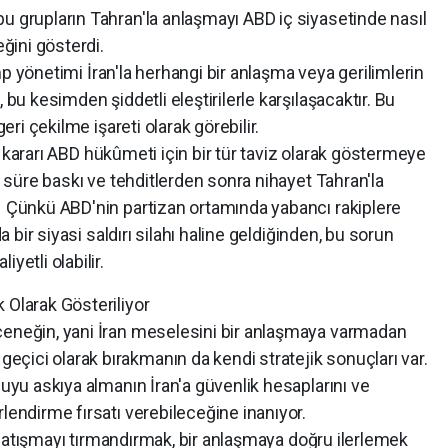
 grupların Tahran'la anlaşmayı ABD iç siyasetinde nasıl
eğini gösterdi.
önetimi İran'la herhangi bir anlaşma veya gerilimlerin
 bu kesimden şiddetli eleştirilerle karşılaşacaktır. Bu
geri çekilme işareti olarak görebilir.
rarı ABD hükûmeti için bir tür taviz olarak göstermeye
ir süre baskı ve tehditlerden sonra nihayet Tahran'la
. Çünkü ABD'nin partizan ortamında yabancı rakiplere
da bir siyasi saldırı silahı haline geldiğinden, bu sorun
yetli olabilir.
Olarak Gösteriliyor
eneğin, yani İran meselesini bir anlaşmaya varmadan
çici olarak bırakmanın da kendi stratejik sonuçları var.
uyu askıya almanın İran'a güvenlik hesaplarını ve
lendirme fırsatı verebileceğine inanıyor.
tışmayı tırmandırmak, bir anlaşmaya doğru ilerlemek