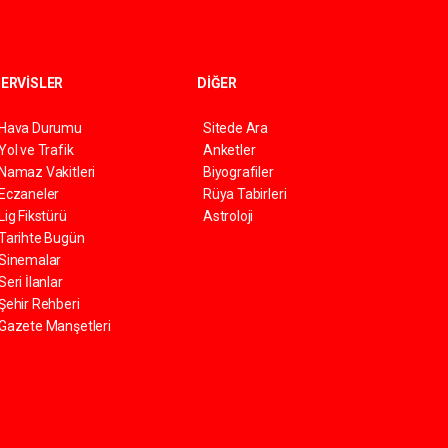
ERVİSLER
DİĞER
Hava Durumu
Sitede Ara
Yol ve Trafik
Anketler
Namaz Vakitleri
Biyografiler
Eczaneler
Rüya Tabirleri
Lig Fikstürü
Astroloji
Tarihte Bugün
Sinemalar
Seri İlanlar
Şehir Rehberi
Gazete Manşetleri