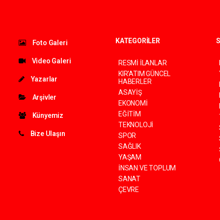
KATEGORİLER
S
Foto Galeri
Video Galeri
RESMİ İLANLAR
KIR'ATIM GÜNCEL
Yazarlar
HABERLER
ASAYİŞ
Arşivler
EKONOMİ
EĞİTİM
Künyemiz
TEKNOLOJİ
Bize Ulaşın
SPOR
SAĞLIK
YAŞAM
İNSAN VE TOPLUM
SANAT
ÇEVRE