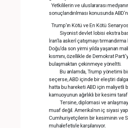
Yetkililerin ve uluslararası medyanı
sonuçlandırılması konusunda ABD'n
Trump'ın Kötü ve En Kötü Senaryo
Siyonist devlet lobisi ekstra bask
İran'la askerî çatışmayı tırmandırm
Doğu'da son yirmi yılda yaşanan mali
kısmını, özellikle de Demokrat Parti'
bulaşmaktan çekinmeye yöneltti.
Bu anlamda, Trump yönetimi bir ke
seçerse, ABD içinde bir eleştiri dalga
hatta bu hareketi ABD için maliyetli b
kamuoyunun ağırlıklı bir kesimi tarafı
Tersine, diplomasi ve anlaşmaya g
muaf değil. Amerika'nın iç siyasi yap
Cumhuriyetçilerin bir kesiminin ve Siy
muhalefetiyle karşılanıyor.