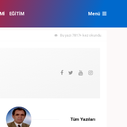
Mİ
EĞİTİM
Menü
NAT
ÇEVRE
Bu yazı 7817+ kez okundu.
Tüm Yazıları