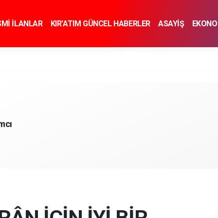
SMİ İLANLAR
KIR'ATIM GÜNCEL HABERLER
ASAYİŞ
EKONO
KNOLOJİ
SPOR
SAĞLIK
YAŞAM
İNSAN VE TOPLUM
SA
mcı
RÂN İÇİN İYİ BİR