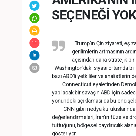
SEÇENEĞİ YO
Trump'ın Çin ziyareti, eş z
gerilimlerin artmasının ardı
açısından daha stratejik bir
Washington'daki siyasi ortamda bir t
bazı ABD'li yetkililer ve analistlerin 
Connecticut eyaletinden Demokrat 
yapılacak bir savaşın ABD için sadec
yönündeki açıklaması da bu endişeler
CNN gibi medya kuruluşlarında ya
değerlendirmeleri, İran'ın füze ve d
tuttuğunu, bölgesel caydırıcılık ala
gösteriyor.