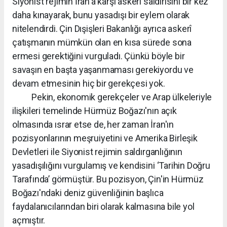
Siyonist rejimin İran'a karşı askerî saldırısını bir kez
daha kınayarak, bunu yasadışı bir eylem olarak
nitelendirdi. Çin Dışişleri Bakanlığı ayrıca askerî
çatışmanın mümkün olan en kısa sürede sona
ermesi gerektiğini vurguladı. Çünkü böyle bir
savaşın en başta yaşanmaması gerekiyordu ve
devam etmesinin hiç bir gerekçesi yok.
Pekin, ekonomik gerekçeler ve Arap ülkeleriyle
ilişkileri temelinde Hürmüz Boğazı'nın açık
olmasında ısrar etse de, her zaman İran'ın
pozisyonlarının meşruiyetini ve Amerika Birleşik
Devletleri ile Siyonist rejimin saldırganlığının
yasadışılığını vurgulamış ve kendisini ‘Tarihin Doğru
Tarafında’ görmüştür. Bu pozisyon, Çin'in Hürmüz
Boğazı'ndaki deniz güvenliğinin başlıca
faydalanıcılarından biri olarak kalmasına bile yol
açmıştır.