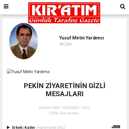
Yusuf Metin Yardımcı
YAZAR
PEKİN ZİYARETİNİN GİZLİ
MESAJLARI
Ekleme Tarihi: 15.05.2026 - 19:23
2283+ kez okundu.
Erkek
|
Kadın
(Haberi Sesli Oku)