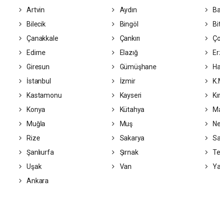
Artvin
Aydın
Ba
Bilecik
Bingöl
Bit
Çanakkale
Çankırı
Ç
Edirne
Elazığ
Er
Giresun
Gümüşhane
Ha
İstanbul
İzmir
K.
Kastamonu
Kayseri
Kı
Konya
Kütahya
Ma
Muğla
Muş
Ne
Rize
Sakarya
S
Şanlıurfa
Şırnak
Te
Uşak
Van
Ya
Ankara