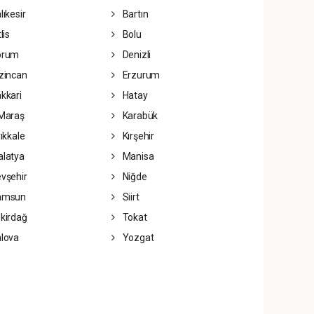
lıkesir
Bartın
lis
Bolu
orum
Denizli
zincan
Erzurum
kkari
Hatay
Maraş
Karabük
rıkkale
Kırşehir
latya
Manisa
vşehir
Niğde
amsun
Siirt
kirdağ
Tokat
lova
Yozgat