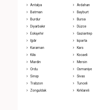
Antalya
Ardahan
Batman
Bayburt
Burdur
Bursa
Diyarbakır
Düzce
Eskişehir
Gaziantep
Iğdır
Isparta
Karaman
Kars
Kilis
Kocaeli
Mardin
Mersin
Ordu
Osmaniye
Sinop
Sivas
Trabzon
Tunceli
Zonguldak
Kırklareli