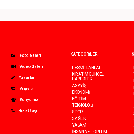
KATEGORİLER
S
Foto Galeri
Video Galeri
RESMİ İLANLAR
KIR'ATIM GÜNCEL
Yazarlar
HABERLER
ASAYİŞ
Arşivler
EKONOMİ
EĞİTİM
Künyemiz
TEKNOLOJİ
Bize Ulaşın
SPOR
SAĞLIK
YAŞAM
İNSAN VE TOPLUM