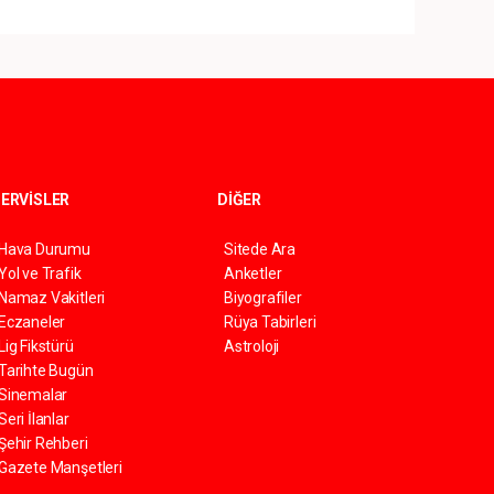
ERVİSLER
DİĞER
Hava Durumu
Sitede Ara
Yol ve Trafik
Anketler
Namaz Vakitleri
Biyografiler
Eczaneler
Rüya Tabirleri
Lig Fikstürü
Astroloji
Tarihte Bugün
Sinemalar
Seri İlanlar
Şehir Rehberi
Gazete Manşetleri