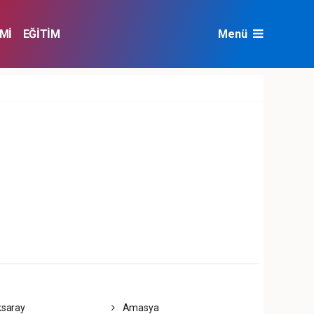
Mİ
EĞİTİM
Menü
NAT
ÇEVRE
saray
Amasya