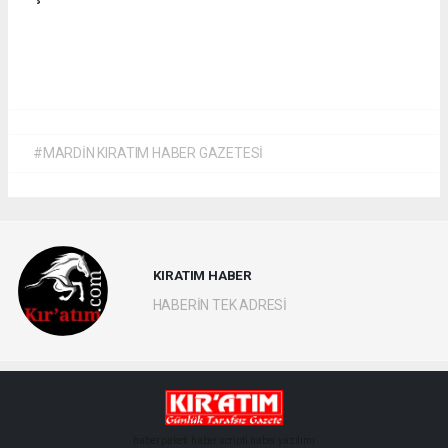
#MARDİN KIRATIM HABER GAZETESİ
KIRATIM HABER
HABERİN TEK ADRESİ
haber paketi
haber scripti
haber yazılımı