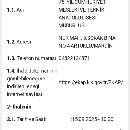
75. YIL CUMHURİYET
1.1.
Adı
:
MESLEKİ VE TEKNİK
ANADOLU LİSESİ
MÜDÜRLÜĞÜ
NUR MAH. 5.SOKAK BİNA
1.2.
Adresi
:
NO 4 ARTUKLU/MARDİN
1.3.
Telefon numarası
:
04822134871
1.4.
İhale dokümanının
görülebileceği ve
:
https://ekap.kik.gov.tr/EKAP/
indirilebileceği
internet sayfası
2- İhalenin
2.1.
Tarih ve Saati
:
15.09.2025 - 10:30