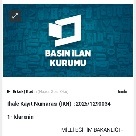
Erkek
|
Kadın
(Haberi Sesli Oku)
İhale Kayıt Numarası (İKN)
:
2025/1290034
1- İdarenin
MİLLİ EĞİTİM BAKANLIĞI -