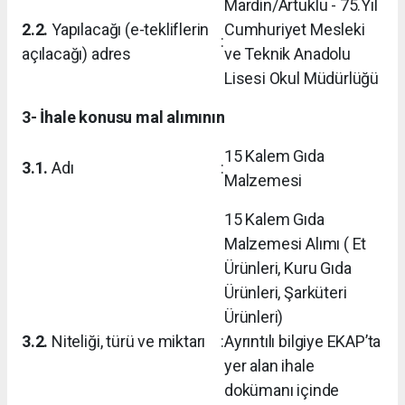
Mardin/Artuklu - 75.Yıl
2.2.
Yapılacağı (e-tekliflerin
Cumhuriyet Mesleki
:
açılacağı) adres
ve Teknik Anadolu
Lisesi Okul Müdürlüğü
3- İhale konusu mal alımının
15 Kalem Gıda
3.1.
Adı
:
Malzemesi
15 Kalem Gıda
Malzemesi Alımı ( Et
Ürünleri, Kuru Gıda
Ürünleri, Şarküteri
Ürünleri)
3.2.
Niteliği, türü ve miktarı
:
Ayrıntılı bilgiye EKAP’ta
yer alan ihale
dokümanı içinde