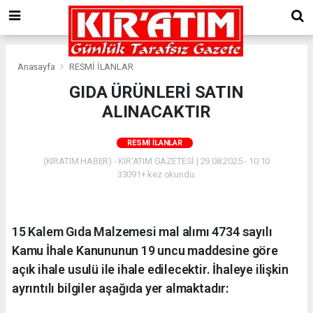
Anasayfa
RESMİ İLANLAR
GIDA ÜRÜNLERİ SATIN
ALINACAKTIR
RESMİ İLANLAR
(KIRATIM HABER) - KIR'ATIM GAZETESİ | 29.08.2025 - 10:10
33091+ kez okundu.
15 Kalem Gıda Malzemesi mal alımı 4734 sayılı
Kamu İhale Kanununun 19 uncu maddesine göre
açık ihale usulü ile ihale edilecektir. İhaleye ilişkin
ayrıntılı bilgiler aşağıda yer almaktadır: