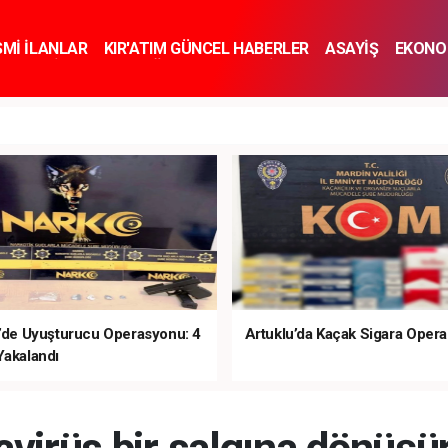
SMİ İLANLAR
KIR'ATIM GÜNCEL HABERLER
ASAYİŞ
EKONO
KNOLOJİ
SPOR
SAĞLIK
YAŞAM
İNSAN VE TOPLUM
SA
e’de Uyuşturucu Operasyonu: 4
Artuklu’da Kaçak Sigara Oper
Yakalandı