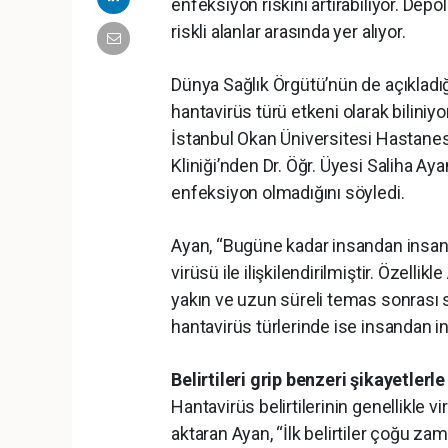
enfeksiyon riskini artırabiliyor. Depola
riskli alanlar arasında yer alıyor.
Dünya Sağlık Örgütü’nün de açıkladığ
hantavirüs türü etkeni olarak biliniyor
İstanbul Okan Üniversitesi Hastanesi
Kliniği’nden Dr. Öğr. Üyesi Saliha Ay
enfeksiyon olmadığını söyledi.
Ayan, “Bugüne kadar insandan insan
virüsü ile ilişkilendirilmiştir. Özellik
yakın ve uzun süreli temas sonrası sı
hantavirüs türlerinde ise insandan i
Belirtileri grip benzeri şikayetlerle
Hantavirüs belirtilerinin genellikle v
aktaran Ayan, “İlk belirtiler çoğu zam