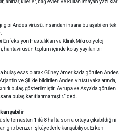
r, ahırlar, kilerler, bağ evleri ve kullanılmayan yazlıklar
ı gibi Andes virüsü, insandan insana bulaşabilen tek
.
 Enfeksiyon Hastalıkları ve Klinik Mikrobiyoloji
an, hantavirüsün toplum içinde kolay yayılan bir
a bulaş esas olarak Güney Amerika’da görülen Andes
le Arjantin ve Şili’de bildirilen Andes virüsü vakalarında,
nırlı bulaş gösterilmiştir. Avrupa ve Asya’da görülen
nsana bulaş kanıtlanmamıştır.” dedi.
 karışabilir
irüsle temastan 1 ilâ 8 hafta sonra ortaya çıkabildiğini
an grip benzeri şikâyetlerle karışabiliyor. Erken