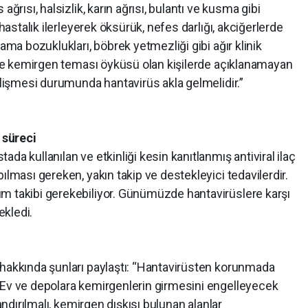
ağrısı, halsizlik, karın ağrısı, bulantı ve kusma gibi
 hastalık ilerleyerek öksürük, nefes darlığı, akciğerlerde
nama bozuklukları, böbrek yetmezliği gibi ağır klinik
ikle kemirgen teması öyküsü olan kişilerde açıklanamayan
gelişmesi durumunda hantavirüs akla gelmelidir.”
 süreci
da kullanılan ve etkinliği kesin kanıtlanmış antiviral ilaç
ılması gereken, yakın takip ve destekleyici tedavilerdir.
m takibi gerekebiliyor. Günümüzde hantavirüslere karşı
ekledi.
 hakkında şunları paylaştı: “Hantavirüsten korunmada
 Ev ve depolara kemirgenlerin girmesini engelleyecek
landırılmalı, kemirgen dışkısı bulunan alanlar