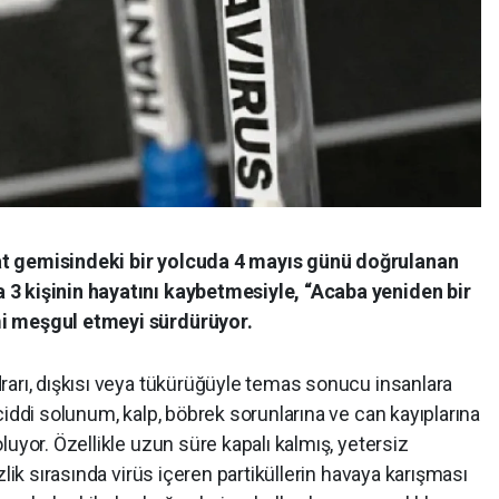
at gemisindeki bir yolcuda 4 mayıs günü doğrulanan
3 kişinin hayatını kaybetmesiyle, “Acaba yeniden bir
i meşgul etmeyi sürdürüyor.
rarı, dışkısı veya tükürüğüyle temas sonucu insanlara
ciddi solunum, kalp, böbrek sorunlarına ve can kayıplarına
uyor. Özellikle uzun süre kapalı kalmış, yetersiz
zlik sırasında virüs içeren partiküllerin havaya karışması