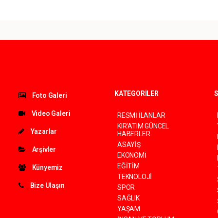
KATEGORİLER
S
Foto Galeri
Video Galeri
RESMİ İLANLAR
KIR'ATIM GÜNCEL
Yazarlar
HABERLER
ASAYİŞ
Arşivler
EKONOMİ
EĞİTİM
Künyemiz
TEKNOLOJİ
Bize Ulaşın
SPOR
SAĞLIK
YAŞAM