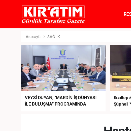
RE
TE
Anasayfa
SAĞLIK
VEYSİ DUYAN, “MARDİN İŞ DÜNYASI
Kızıltep
İLE BULUŞMA” PROGRAMINDA
Şüpheli 
SEKTÖRÜN TALEPLERİNİ BAKAN
ŞİMŞEK’E İLETTİ