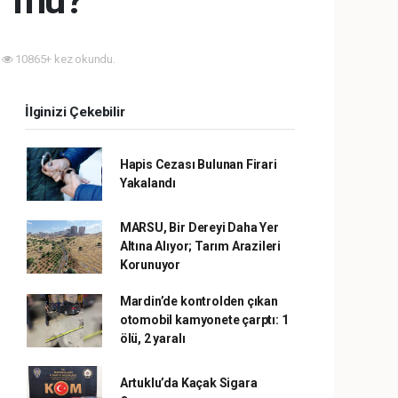
ür mü?
10865+ kez okundu.
İlginizi Çekebilir
Hapis Cezası Bulunan Firari
Yakalandı
MARSU, Bir Dereyi Daha Yer
Altına Alıyor; Tarım Arazileri
Korunuyor
Mardin’de kontrolden çıkan
otomobil kamyonete çarptı: 1
ölü, 2 yaralı
Artuklu’da Kaçak Sigara