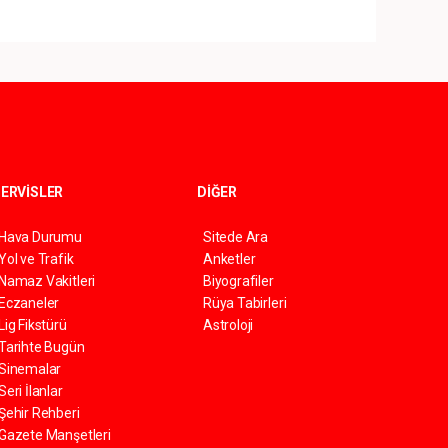
ERVİSLER
DİĞER
Hava Durumu
Sitede Ara
Yol ve Trafik
Anketler
Namaz Vakitleri
Biyografiler
Eczaneler
Rüya Tabirleri
Lig Fikstürü
Astroloji
Tarihte Bugün
Sinemalar
Seri İlanlar
Şehir Rehberi
Gazete Manşetleri