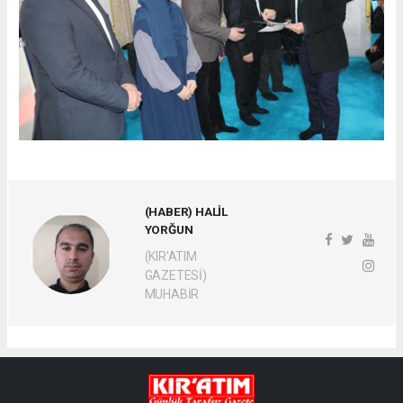
(HABER) HALİL
YORĞUN
(KIR'ATIM
GAZETESİ)
MUHABİR