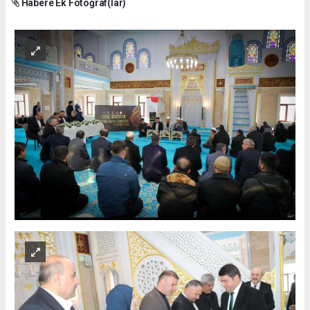
Habere Ek Fotoğraf(lar)