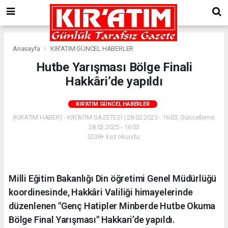
Anasayfa
KIR'ATIM GÜNCEL HABERLER
Hutbe Yarışması Bölge Finali
Hakkâri’de yapıldı
KIR'ATIM GÜNCEL HABERLER
(KIRATIM HABER) - KIR'ATIM GAZETESİ | 28.02.2025 - 16:03, Güncelleme:
28.02.2025 - 16:03
5238+ kez okundu.
Milli Eğitim Bakanlığı Din öğretimi Genel Müdürlüğü
koordinesinde, Hakkâri Valiliği himayelerinde
düzenlenen "Genç Hatipler Minberde Hutbe Okuma
Bölge Final Yarışması" Hakkari’de yapıldı.