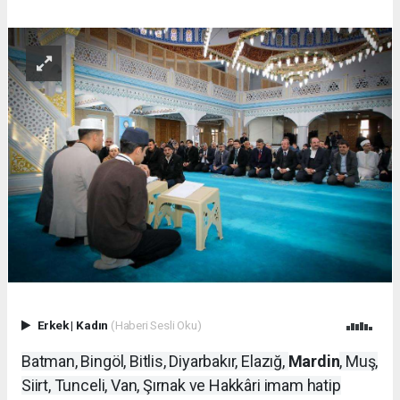
Erkek
|
Kadın
(Haberi Sesli Oku)
Batman, Bingöl, Bitlis, Diyarbakır, Elazığ,
Mardin
, Muş,
Siirt, Tunceli, Van, Şırnak ve Hakkâri imam hatip