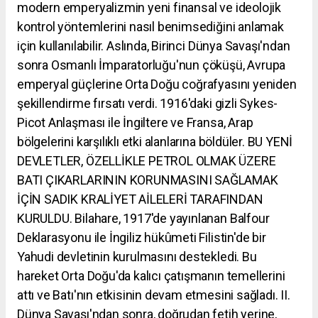
modern emperyalizmin yeni finansal ve ideolojik
kontrol yöntemlerini nasıl benimsediğini anlamak
için kullanılabilir. Aslında, Birinci Dünya Savaşı'ndan
sonra Osmanlı İmparatorluğu'nun çöküşü, Avrupa
emperyal güçlerine Orta Doğu coğrafyasını yeniden
şekillendirme fırsatı verdi. 1916'daki gizli Sykes-
Picot Anlaşması ile İngiltere ve Fransa, Arap
bölgelerini karşılıklı etki alanlarına böldüler. BU YENİ
DEVLETLER, ÖZELLİKLE PETROL OLMAK ÜZERE
BATI ÇIKARLARININ KORUNMASINI SAĞLAMAK
İÇİN SADIK KRALİYET AİLELERİ TARAFINDAN
KURULDU. Bilahare, 1917'de yayınlanan Balfour
Deklarasyonu ile İngiliz hükûmeti Filistin'de bir
Yahudi devletinin kurulmasını destekledi. Bu
hareket Orta Doğu'da kalıcı çatışmanın temellerini
attı ve Batı'nın etkisinin devam etmesini sağladı. II.
Dünya Savaşı'ndan sonra, doğrudan fetih yerine,