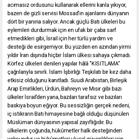
acımasız ordusunu kullanarak ellerini kanla yıkıyor,
bazen de gizli servisi Mossad'ın ajanlarını dünyanın
dört bir yanına salıyor. Ancak güçlü Batı ülkeleri bu
eylemleri durdurmak için en ufak bir çaba sarf
etmedikleri gibi, İsrail için her türlü yardım ve
desteği de esirgemiyor. Bu yüzden en azından yirmi
yıldır İran dışında hiçbir İslam ülkesi sahaya çıkmadı.
Körfez ülkeleri denilen yapılar hâlâ "KISITLAMA"
çağrılarıyla sınırlı. İslam İşbirliği Teşkilatı bir kez daha
etkisiz olduğunu kanıtladı. Suudi Arabistan, Birleşik
Arap Emirlikleri, Ürdün, Bahreyn ve Mısır gibi bazı
ülkeler İsrail’den yana, bazıları tarafsız ve bazıları
baskıya boyun eğiyor. Bu sessizliğin gerçek nedeni,
iç istikrarın Batı himayesine bağlı olduğu düşünülen
Müslüman dünyasının yapısal zayıflığıdır. Bu
ülkelerin çoğunda, hükûmetler halk desteğinden
yoksundur ve hükûmetleri ulusal güvenlikleri için