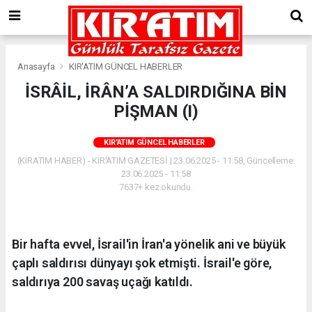
Anasayfa
KIR'ATIM GÜNCEL HABERLER
İSRÂİL, İRÂN’A SALDIRDIĞINA BİN
PİŞMAN (I)
KIR'ATIM GÜNCEL HABERLER
(KIRATIM HABER) - KIR'ATIM GAZETESİ | 23.06.2025 - 11:58, Güncelleme:
23.06.2025 - 11:58
7637+ kez okundu.
Bir hafta evvel, İsrail'in İran'a yönelik ani ve büyük
çaplı saldırısı dünyayı şok etmişti. İsrail'e göre,
saldırıya 200 savaş uçağı katıldı.