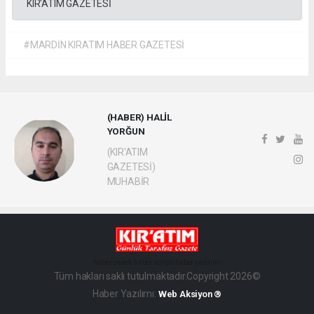
KIR'ATIM GAZETESİ
#MARDİN KIRATIM HABER GAZETESİ
(HABER) HALİL
YORĞUN
(KIR'ATIM
GAZETESİ)
MUHABİR
haber paketi
haber scripti
haber yazılımı
Tüm hakları saklı tutulmaktadır.Copyright 2026©
Haber Yazılımı:
Web Aksiyon ®