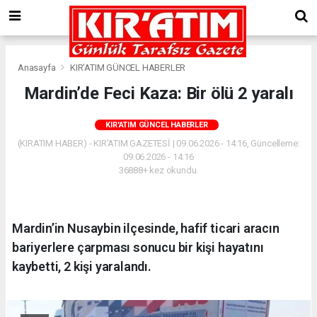
Anasayfa
KIR'ATIM GÜNCEL HABERLER
Mardin’de Feci Kaza: Bir ölü 2 yaralı
KIR'ATIM GÜNCEL HABERLER
(KIRATIM HABER) - KIR'ATIM GAZETESİ | 09.06.2026 - 14:16, Güncelleme:
09.06.2026 - 14:16
36888+ kez okundu.
Mardin’in Nusaybin ilçesinde, hafif ticari aracın
bariyerlere çarpması sonucu bir kişi hayatını
kaybetti, 2 kişi yaralandı.