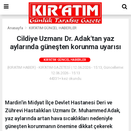
Anasayfa
KIR'ATIM GÜNCEL HABERLER
Cildiye Uzmanı Dr. Adak'tan yaz
aylarında güneşten korunma uyarısı
KIR'ATIM GÜNCEL HABERLER
(KIRATIM HABER) - KIR'ATIM GAZETESİ | 12.06.2026 - 15:13, Güncelleme:
12.06.2026 - 15:13
44331+ kez okundu.
Mardin'in Midyat İlçe Devlet Hastanesi Deri ve
Zührevi Hastalıkları Uzmanı Dr. Muhammed Adak,
yaz aylarında artan hava sıcaklıkları nedeniyle
güneşten korunmanın önemine dikkat çekerek