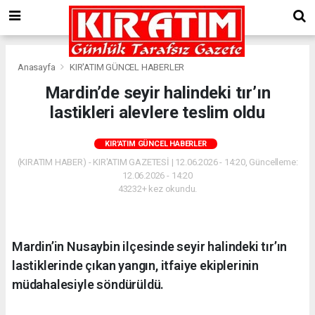
Anasayfa
KIR'ATIM GÜNCEL HABERLER
Mardin’de seyir halindeki tır’ın
lastikleri alevlere teslim oldu
KIR'ATIM GÜNCEL HABERLER
(KIRATIM HABER) - KIR'ATIM GAZETESİ | 12.06.2026 - 14:20, Güncelleme:
12.06.2026 - 14:20
43232+ kez okundu.
Mardin’in Nusaybin ilçesinde seyir halindeki tır’ın
lastiklerinde çıkan yangın, itfaiye ekiplerinin
müdahalesiyle söndürüldü.