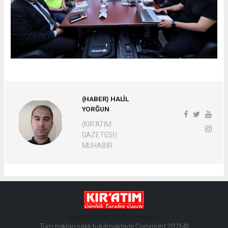
(HABER) HALİL
YORĞUN
(KIR'ATIM
GAZETESİ)
MUHABİR
haber paketi
haber scripti
haber yazılımı
Tüm hakları saklı tutulmaktadır.Copyright 2026©