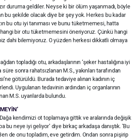
zır duruma geldiler. Neyse ki bir ölüm yaşanmadı, böyle
 bu şekilde olacak diye bir şey yok. Herkes bu kadar
zın bu otu iyi tanıması ve bunu tüketmemesi, hatta
hangi bir otu tüketmemesini öneriyoruz. Çünkü hangi
 biz dahi bilemiyoruz. O yüzden herkesi dikkatli olmaya
ağdan topladığı otu, arkadaşlarının ‘şeker hastalığına iyi
ısa süre sonra rahatsızlanan M.S., yakınları tarafından
’ne götürüldü. Burada tedaviye alınan kadının iç
rlendi. Uygulanan tedavinin ardından iç organlarının
unan M.S. uyarılarda bulundu.
ŞMEYİN’
ağa kendimizi ot toplamaya gittik ve aralarında değişik
a bu neye iyi geliyor' diye birkaç arkadaşa danıştık. 'Bu
r. Ben de onu topladım, eve getirdim. Ondan sonra pişirip