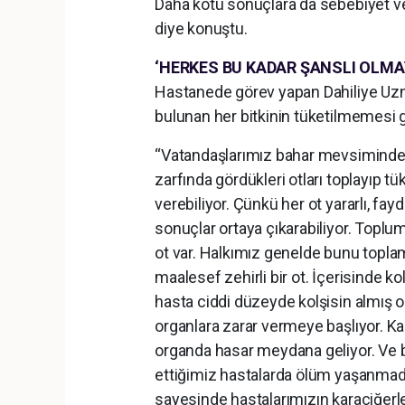
Daha kötü sonuçlara da sebebiyet ver
diye konuştu.
‘HERKES BU KADAR ŞANSLI OLMAY
Hastanede görev yapan Dahiliye Uzm
bulunan her bitkinin tüketilmemesi g
“Vatandaşlarımız bahar mevsiminde dı
zarfında gördükleri otları toplayıp t
verebiliyor. Çünkü her ot yararlı, fayd
sonuçlar ortaya çıkarabiliyor. Toplum
ot var. Halkımız genelde bunu toplam
maalesef zehirli bir ot. İçerisinde k
hasta ciddi düzeyde kolşisin almış
organlara zarar vermeye başlıyor. Ka
organda hasar meydana geliyor. Ve b
ettiğimiz hastalarda ölüm yaşanmadı.
sayesinde hastalarımızın karaciğerler