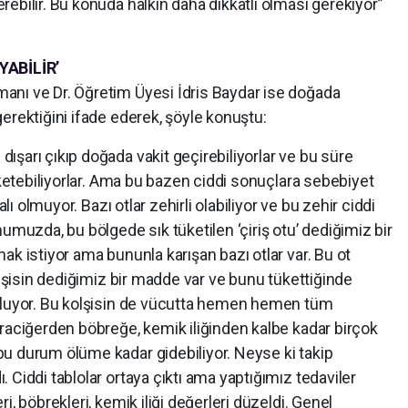
ebilir. Bu konuda halkın daha dikkatli olması gerekiyor”
ABİLİR’
anı ve Dr. Öğretim Üyesi İdris Baydar ise doğada
erektiğini ifade ederek, şöyle konuştu:
şarı çıkıp doğada vakit geçirebiliyorlar ve bu süre
üketebiliyorlar. Ama bu bazen ciddi sonuçlara sebebiyet
alı olmuyor. Bazı otlar zehirli olabiliyor ve bu zehir ciddi
umuzda, bu bölgede sık tüketilen ‘çiriş otu’ dediğimiz bir
ak istiyor ama bununla karışan bazı otlar var. Bu ot
olşisin dediğimiz bir madde var ve bunu tükettiğinde
 oluyor. Bu kolşisin de vücutta hemen hemen tüm
raciğerden böbreğe, kemik iliğinden kalbe kadar birçok
u durum ölüme kadar gidebiliyor. Neyse ki takip
 Ciddi tablolar ortaya çıktı ama yaptığımız tedaviler
i, böbrekleri, kemik iliği değerleri düzeldi. Genel