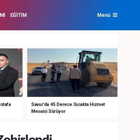
Mİ
EĞİTİM
Menü
NAT
ÇEVRE
ustafa
Savur’da 45 Derece Sıcakta Hizmet
Mesaisi Sürüyor