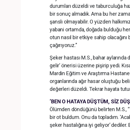
durumları düzeldi ve taburculuğa ha
bir sonuç almadık. Ama bu her zaman
şanslı olmayabilir. O yüzden halkımı
yabani ortamda, doğada bulduğu her
otun nasıl bir etkiye sahip olacağını
çağırıyoruz.”
Şeker hastası M.S., bahar aylarında d
gelir’ önerisi üzerine pişirip yedi. K
Mardin Eğitim ve Araştırma Hastanesi
organlarında ağır hasar oluştuğu beli
değerleri düzeldi. Tekrar hayata tut
‘BEN O HATAYA DÜŞTÜM, SİZ DÜ
Ölümden döndüğünü belirten M.S., “D
bir ot buldum. Onu da topladım. 'Acab
şeker hastalığına iyi geliyor’ dedile