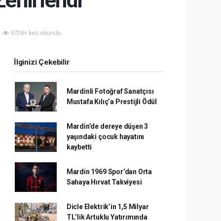
 Zehirlendi
9728+ kez okundu.
İlginizi Çekebilir
Mardinli Fotoğraf Sanatçısı
Mustafa Kılıç’a Prestijli Ödül
Mardin’de dereye düşen 3
yaşındaki çocuk hayatını
kaybetti
Mardin 1969 Spor’dan Orta
Sahaya Hırvat Takviyesi
Dicle Elektrik’in 1,5 Milyar
TL’lik Artuklu Yatırımında