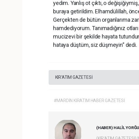
yedim. Yanlış ot çıktı, o değişiğiymi
buraya getirildim. Elhamdülillah, ön
Gerçekten de bütün organlarıma zara
hamdediyorum. Tanımadığınız otları 
mucizevi bir şekilde hayata tutundum
hataya düştüm, siz düşmeyin” dedi.
KIR'ATIM GAZETESİ
#MARDİN KIRATIM HABER GAZETESİ
(HABER) HALİL YORĞ
(KIR'ATIM GAZETESİ)