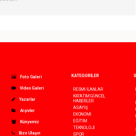
KATEGORİLER
S
Foto Galeri
Video Galeri
RESMİ İLANLAR
KIR'ATIM GÜNCEL
Yazarlar
HABERLER
ASAYİŞ
Arşivler
EKONOMİ
EĞİTİM
Künyemiz
TEKNOLOJİ
Bize Ulaşın
SPOR