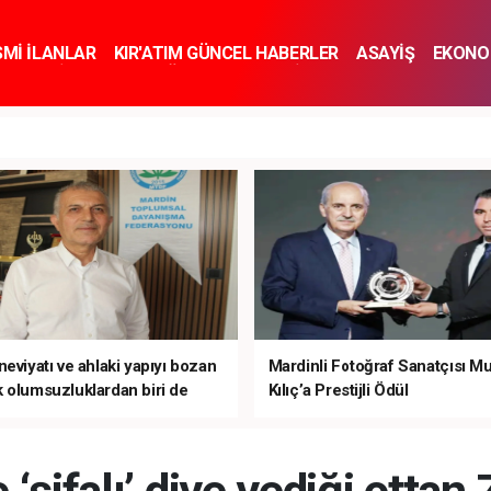
SMİ İLANLAR
KIR'ATIM GÜNCEL HABERLER
ASAYİŞ
EKONO
KNOLOJİ
SPOR
SAĞLIK
YAŞAM
İNSAN VE TOPLUM
SA
eviyatı ve ahlaki yapıyı bozan
Mardinli Fotoğraf Sanatçısı M
 olumsuzluklardan biri de
Kılıç’a Prestijli Ödül
mardır