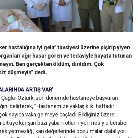
r hastalığına iyi gelir’ tavsiyesi üzerine pişirip yiyen
 organları ağır hasar gören ve tedaviyle hayata tutunan
emeyin. Ben gerçekten öldüm, dirildim. Çok
 siz düşmeyin” dedi.
ALARINDA ARTIŞ VAR’
. Çağlar Öztürk, son dönemde hastaneye başvuran
ını belirterek, “Hastanemize yaklaşık iki haftadır
çok sayıda vaka gelmeye başladı. Bildiğiniz üzere
 bitkiye karışan bazı yabani otların yenmesiyle beraber
rek yetmezliği, kan değerlerinde bozulmalar olabiliyor.