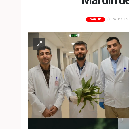
Mardin’de 
(KIRATIM HABE
SAĞLIK