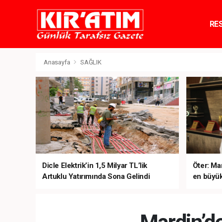
RE
TE
Anasayfa
SAĞLIK
Dicle Elektrik’in 1,5 Milyar TL’lik
Öter: Man
Artuklu Yatırımında Sona Gelindi
en büyük
sanal ku