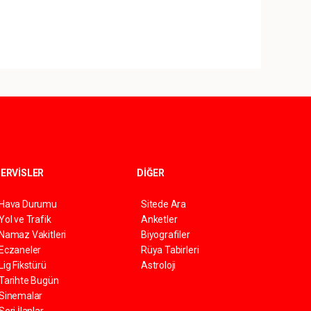
ERVİSLER
DİĞER
Hava Durumu
Sitede Ara
Yol ve Trafik
Anketler
Namaz Vakitleri
Biyografiler
Eczaneler
Rüya Tabirleri
Lig Fikstürü
Astroloji
Tarihte Bugün
Sinemalar