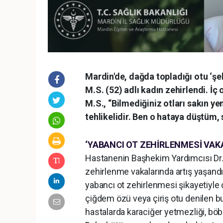
Mardin'de, dağda topladığı otu ‘şeke
M.S. (52) adlı kadın zehirlendi. İç
M.S., “Bilmediğiniz otları sakın y
tehlikelidir. Ben o hataya düştüm,
‘YABANCI OT ZEHİRLENMESİ VAK
Hastanenin Başhekim Yardımcısı Dr
zehirlenme vakalarında artış yaşandığ
yabancı ot zehirlenmesi şikayetiyle 
çiğdem özü veya çiriş otu denilen bu
hastalarda karaciğer yetmezliği, böb