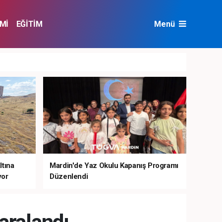
Mİ
EĞİTİM
Menü
NAT
ÇEVRE
ltına
Mardin'de Yaz Okulu Kapanış Programı
yor
Düzenlendi