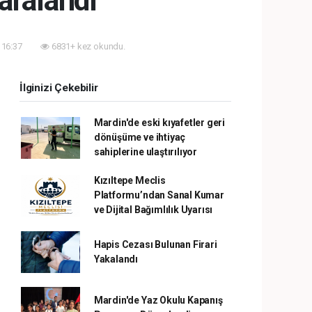
yaralandı
 16:37
6831+ kez okundu.
İlginizi Çekebilir
Mardin'de eski kıyafetler geri
dönüşüme ve ihtiyaç
sahiplerine ulaştırılıyor
Kızıltepe Meclis
Platformu’ndan Sanal Kumar
ve Dijital Bağımlılık Uyarısı
Hapis Cezası Bulunan Firari
Yakalandı
Mardin'de Yaz Okulu Kapanış