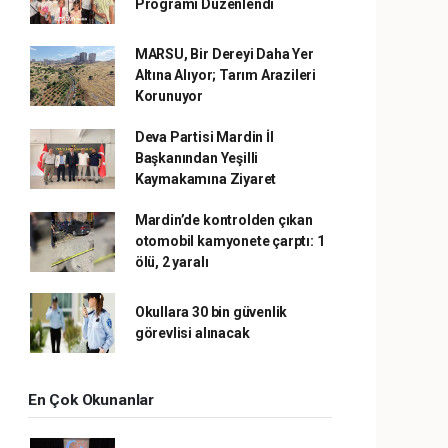
Programı Düzenlendi
MARSU, Bir Dereyi Daha Yer
Altına Alıyor; Tarım Arazileri
Korunuyor
Deva Partisi Mardin İl
Başkanından Yeşilli
Kaymakamına Ziyaret
Mardin’de kontrolden çıkan
otomobil kamyonete çarptı: 1
ölü, 2 yaralı
Okullara 30 bin güvenlik
görevlisi alınacak
En Çok Okunanlar