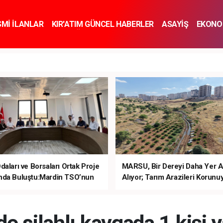
SMİ İLANLAR
KIR'ATIM GÜNCEL HABERLER
ASAYİŞ
EKONO
KNOLOJİ
SPOR
SAĞLIK
YAŞAM
İNSAN VE TOPLUM
SA
daları ve Borsaları Ortak Proje
MARSU, Bir Dereyi Daha Yer A
nda Buluştu:Mardin TSO’nun
Alıyor; Tarım Arazileri Korunu
 Çalışmaları Öne Çıktı