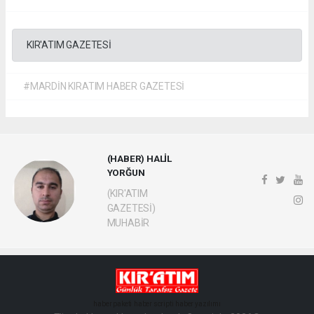
KIR'ATIM GAZETESİ
#MARDİN KIRATIM HABER GAZETESİ
(HABER) HALİL
YORĞUN
(KIR'ATIM
GAZETESİ)
MUHABİR
haber paketi
haber scripti
haber yazılımı