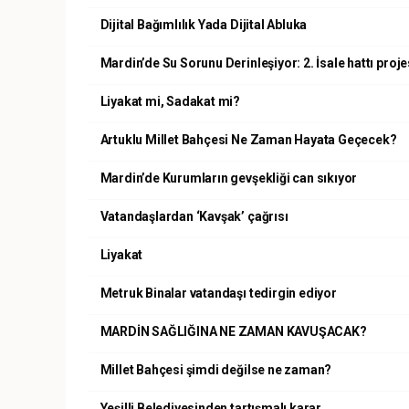
Dijital Bağımlılık Yada Dijital Abluka
Mardin’de Su Sorunu Derinleşiyor: 2. İsale hattı projes
Liyakat mi, Sadakat mi?
Artuklu Millet Bahçesi Ne Zaman Hayata Geçecek?
Mardin’de Kurumların gevşekliği can sıkıyor
Vatandaşlardan ‘Kavşak’ çağrısı
Liyakat
Metruk Binalar vatandaşı tedirgin ediyor
MARDİN SAĞLIĞINA NE ZAMAN KAVUŞACAK?
Millet Bahçesi şimdi değilse ne zaman?
Yeşilli Belediyesinden tartışmalı karar