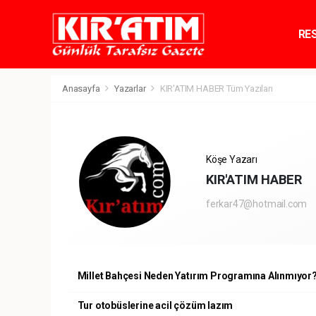
RE
TE
Anasayfa
Yazarlar
KIR'ATIM HABER Tüm Yazıları
Köşe Yazarı
KIR'ATIM HABER
ferkar47@hotmail.com
Millet Bahçesi Neden Yatırım Programına Alınmıyor
Tur otobüslerine acil çözüm lazım