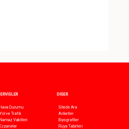
ERVİSLER
DİĞER
Hava Durumu
Sitede Ara
Yol ve Trafik
Anketler
Namaz Vakitleri
Biyografiler
Eczaneler
Rüya Tabirleri