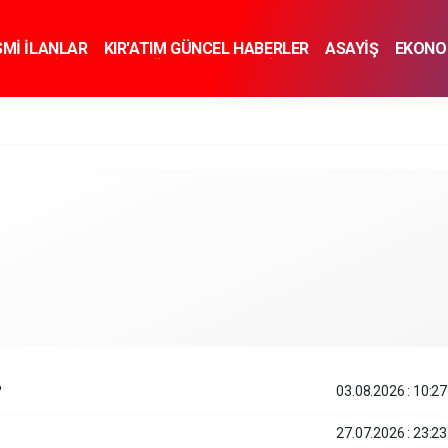
SMİ İLANLAR
KIR'ATIM GÜNCEL HABERLER
ASAYİŞ
EKONO
KNOLOJİ
SPOR
SAĞLIK
YAŞAM
İNSAN VE TOPLUM
SA
?
03.08.2026 : 10:27
27.07.2026 : 23:23