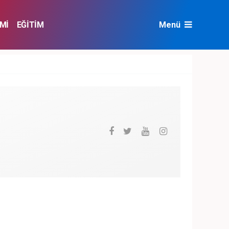
Mİ
EĞİTİM
Menü
NAT
ÇEVRE