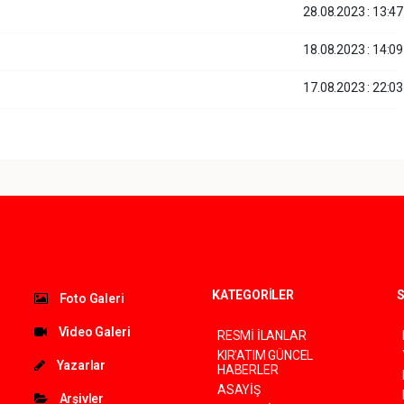
28.08.2023 : 13:47
18.08.2023 : 14:09
17.08.2023 : 22:03
KATEGORİLER
S
Foto Galeri
Video Galeri
RESMİ İLANLAR
KIR'ATIM GÜNCEL
Yazarlar
HABERLER
ASAYİŞ
Arşivler